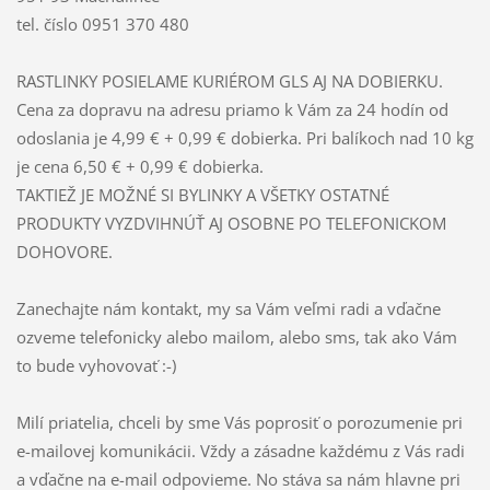
tel. číslo 0951 370 480
RASTLINKY POSIELAME KURIÉROM GLS AJ NA DOBIERKU.
Cena za dopravu na adresu priamo k Vám za 24 hodín od
odoslania je 4,99 € + 0,99 € dobierka. Pri balíkoch nad 10 kg
je cena 6,50 € + 0,99 € dobierka.
TAKTIEŽ JE MOŽNÉ SI BYLINKY A VŠETKY OSTATNÉ
PRODUKTY VYZDVIHNÚŤ AJ OSOBNE PO TELEFONICKOM
DOHOVORE.
Zanechajte nám kontakt, my sa Vám veľmi radi a vďačne
ozveme telefonicky alebo mailom, alebo sms, tak ako Vám
to bude vyhovovať :-)
Milí priatelia, chceli by sme Vás poprosiť o porozumenie pri
e-mailovej komunikácii. Vždy a zásadne každému z Vás radi
a vďačne na e-mail odpovieme. No stáva sa nám hlavne pri