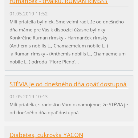
rumanček - trvalku. RUMAN RÍMSKY
01.05.2019 11:52
Milí priatelia byliniek. Sme veľmi radi, že od dnešného
dňa máme pre Vás k dispozíci úžasne bylinky.
Konkrétne Ruman rímsky - Harmanček rímsky
(Anthemis nobilis L., Chamaemelum nobile L. )
a Ruman rímsky - (Anthemis nobilis L., Chamaemelum
nobile L. ) odroda 'Flore Pleno'...
STÉVIA je od dnešného dňa opäť dostupná
01.05.2019 10:43
Milí priatelia, s radosťou Vám oznamujeme, že STÉVIA je
od dnešného dňa opäť dostupná.
Diabetes, cukrovka YACON