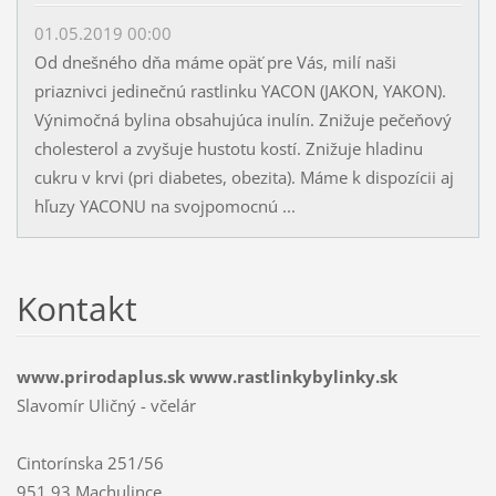
01.05.2019 00:00
Od dnešného dňa máme opäť pre Vás, milí naši
priaznivci jedinečnú rastlinku YACON (JAKON, YAKON).
Výnimočná bylina obsahujúca inulín. Znižuje pečeňový
cholesterol a zvyšuje hustotu kostí. Znižuje hladinu
cukru v krvi (pri diabetes, obezita). Máme k dispozícii aj
hľuzy YACONU na svojpomocnú ...
Kontakt
www.prirodaplus.sk www.rastlinkybylinky.sk
Slavomír Uličný - včelár
Cintorínska 251/56
951 93 Machulince