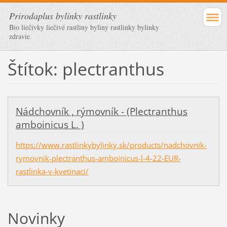
Prirodaplus bylinky rastlinky
Bio liečivky liečivé rastliny byliny rastlinky bylinky
zdravie
Štítok: plectranthus
Nádchovník , rýmovník - (Plectranthus
amboinicus L. )
https://www.rastlinkybylinky.sk/products/nadchovnik-
rymovnik-plectranthus-amboinicus-l-4-22-EUR-
rastlinka-v-kvetinaci/
Novinky