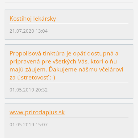
Kostihoj lekársky
21.07.2020 13:04
Propolisová tinktúra je opäť dostupná a
pripravená pre všetkých Vás, ktorí o ňu
majú záujem. Ďakujeme nášmu včelárovi
za ústretovosť :-)
01.05.2019 20:32
www.prirodaplus.sk
01.05.2019 15:07