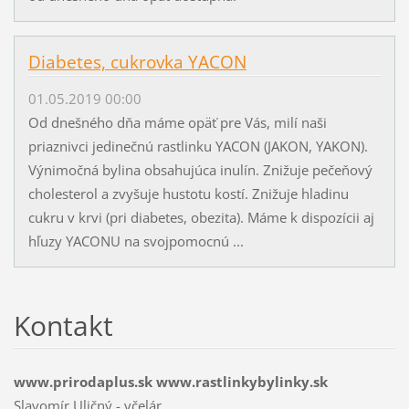
Diabetes, cukrovka YACON
01.05.2019 00:00
Od dnešného dňa máme opäť pre Vás, milí naši
priaznivci jedinečnú rastlinku YACON (JAKON, YAKON).
Výnimočná bylina obsahujúca inulín. Znižuje pečeňový
cholesterol a zvyšuje hustotu kostí. Znižuje hladinu
cukru v krvi (pri diabetes, obezita). Máme k dispozícii aj
hľuzy YACONU na svojpomocnú ...
Kontakt
www.prirodaplus.sk www.rastlinkybylinky.sk
Slavomír Uličný - včelár