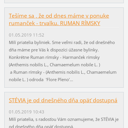
Tešíme sa , že od dnes máme v ponuke
rumanček - trvalku. RUMAN RÍMSKY
01.05.2019 11:52
Milí priatelia byliniek. Sme veľmi radi, že od dnešného
dňa máme pre Vás k dispozíci úžasne bylinky.
Konkrétne Ruman rímsky - Harmanček rímsky
(Anthemis nobilis L., Chamaemelum nobile L. )
a Ruman rímsky - (Anthemis nobilis L., Chamaemelum
nobile L. ) odroda 'Flore Pleno'...
STÉVIA je od dnešného dňa opäť dostupná
01.05.2019 10:43
Milí priatelia, s radosťou Vám oznamujeme, že STÉVIA je
od dnešného dňa opäť dostupná.