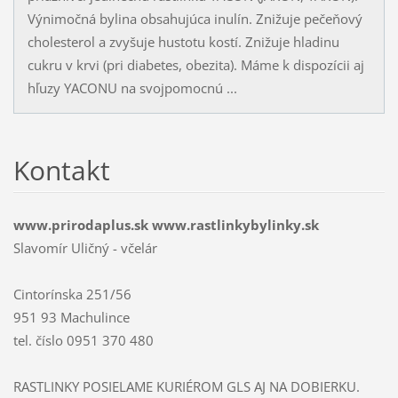
Výnimočná bylina obsahujúca inulín. Znižuje pečeňový
cholesterol a zvyšuje hustotu kostí. Znižuje hladinu
cukru v krvi (pri diabetes, obezita). Máme k dispozícii aj
hľuzy YACONU na svojpomocnú ...
Kontakt
www.prirodaplus.sk www.rastlinkybylinky.sk
Slavomír Uličný - včelár
Cintorínska 251/56
951 93 Machulince
tel. číslo 0951 370 480
RASTLINKY POSIELAME KURIÉROM GLS AJ NA DOBIERKU.