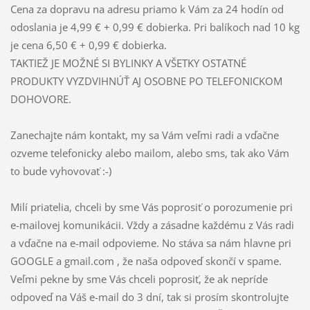
Cena za dopravu na adresu priamo k Vám za 24 hodín od
odoslania je 4,99 € + 0,99 € dobierka. Pri balíkoch nad 10 kg
je cena 6,50 € + 0,99 € dobierka.
TAKTIEŽ JE MOŽNÉ SI BYLINKY A VŠETKY OSTATNÉ
PRODUKTY VYZDVIHNÚŤ AJ OSOBNE PO TELEFONICKOM
DOHOVORE.
Zanechajte nám kontakt, my sa Vám veľmi radi a vďačne
ozveme telefonicky alebo mailom, alebo sms, tak ako Vám
to bude vyhovovať :-)
Milí priatelia, chceli by sme Vás poprosiť o porozumenie pri
e-mailovej komunikácii. Vždy a zásadne každému z Vás radi
a vďačne na e-mail odpovieme. No stáva sa nám hlavne pri
GOOGLE a gmail.com , že naša odpoveď skončí v spame.
Veľmi pekne by sme Vás chceli poprosiť, že ak nepríde
odpoveď na Váš e-mail do 3 dní, tak si prosím skontrolujte