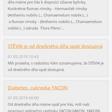
dňa máme pre Vás k dispozíci úžasne bylinky.
Konkrétne Ruman rímsky - Harmanček rímsky
(Anthemis nobilis L., Chamaemelum nobile L. )
a Ruman rímsky - (Anthemis nobilis L., Chamaemelum
nobile L. ) odroda 'Flore Pleno'...
STÉVIA je od dnešného dňa opäť dostupná
01.05.2019 10:43
Milí priatelia, s radosťou Vám oznamujeme, že STÉVIA je
od dnešného dňa opäť dostupná.
Diabetes, cukrovka YACON
01.05.2019 00:00
Od dnešného dňa máme opäť pre Vás, milí naši
priaznivci jedinečnú rastlinku YACON (JAKON, YAKON).