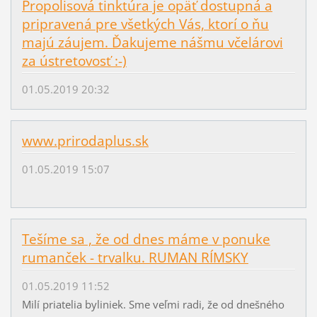
Propolisová tinktúra je opäť dostupná a
pripravená pre všetkých Vás, ktorí o ňu
majú záujem. Ďakujeme nášmu včelárovi
za ústretovosť :-)
01.05.2019 20:32
www.prirodaplus.sk
01.05.2019 15:07
Tešíme sa , že od dnes máme v ponuke
rumanček - trvalku. RUMAN RÍMSKY
01.05.2019 11:52
Milí priatelia byliniek. Sme veľmi radi, že od dnešného