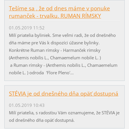
Tešíme sa , že od dnes máme v ponuke
rumanček - trvalku. RUMAN RÍMSKY
01.05.2019 11:52
Milí priatelia byliniek. Sme veľmi radi, že od dnešného
dňa máme pre Vás k dispozíci úžasne bylinky.
Konkrétne Ruman rímsky - Harmanček rímsky
(Anthemis nobilis L., Chamaemelum nobile L. )
a Ruman rímsky - (Anthemis nobilis L., Chamaemelum
nobile L. ) odroda 'Flore Pleno'...
STÉVIA je od dnešného dňa opäť dostupná
01.05.2019 10:43
Milí priatelia, s radosťou Vám oznamujeme, že STÉVIA je
od dnešného dňa opäť dostupná.