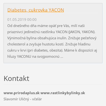
Diabetes, cukrovka YACON
01.05.2019 00:00
Od dnešného dňa máme opäť pre Vás, milí naši
priaznivci jedinečnú rastlinku YACON (JAKON, YAKON).
Výnimočná bylina obsahujúca inulín. Znižuje pečeňový
cholesterol a zvyšuje hustotu kostí. Znižuje hladinu
cukru v krvi (pri diabetes, obezita). Máme k dispozícii aj
hľuzy YACONU na svojpomocnú ...
Kontakt
www.prirodaplus.sk www.rastlinkybylinky.sk
Slavomír Uličný - včelár