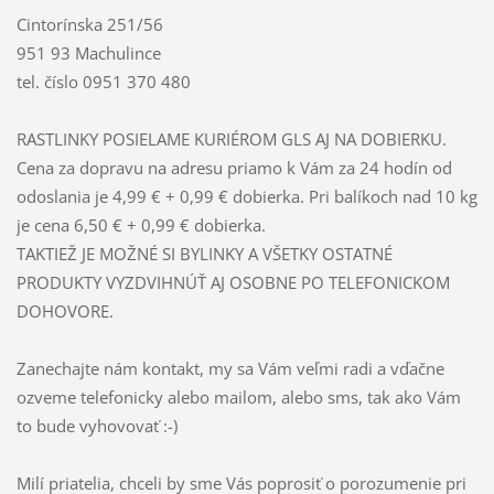
Cintorínska 251/56
951 93 Machulince
tel. číslo 0951 370 480
RASTLINKY POSIELAME KURIÉROM GLS AJ NA DOBIERKU.
Cena za dopravu na adresu priamo k Vám za 24 hodín od
odoslania je 4,99 € + 0,99 € dobierka. Pri balíkoch nad 10 kg
je cena 6,50 € + 0,99 € dobierka.
TAKTIEŽ JE MOŽNÉ SI BYLINKY A VŠETKY OSTATNÉ
PRODUKTY VYZDVIHNÚŤ AJ OSOBNE PO TELEFONICKOM
DOHOVORE.
Zanechajte nám kontakt, my sa Vám veľmi radi a vďačne
ozveme telefonicky alebo mailom, alebo sms, tak ako Vám
to bude vyhovovať :-)
Milí priatelia, chceli by sme Vás poprosiť o porozumenie pri