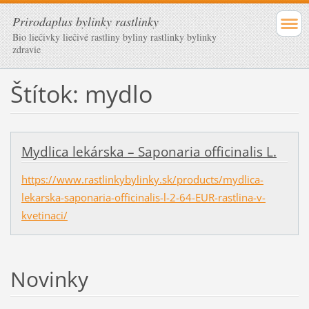
Prirodaplus bylinky rastlinky
Bio liečivky liečivé rastliny byliny rastlinky bylinky
zdravie
Štítok: mydlo
Mydlica lekárska – Saponaria officinalis L.
https://www.rastlinkybylinky.sk/products/mydlica-
lekarska-saponaria-officinalis-l-2-64-EUR-rastlina-v-
kvetinaci/
Novinky