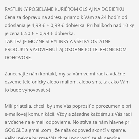
RASTLINKY POSIELAME KURIÉROM GLS AJ NA DOBIERKU.
Cena za dopravu na adresu priamo k Vám za 24 hodín od
odoslania je 4,99 € + 0,99 € dobierka. Pri balíkoch nad 10 kg
je cena 6,50 € + 0,99 € dobierka.
TAKTIEŽ JE MOŽNÉ SI BYLINKY A VŠETKY OSTATNÉ
PRODUKTY VYZDVIHNÚŤ AJ OSOBNE PO TELEFONICKOM
DOHOVORE.
Zanechajte nám kontakt, my sa Vám veľmi radi a vďačne
ozveme telefonicky alebo mailom, alebo sms, tak ako Vám
to bude vyhovovať :-)
Milí priatelia, chceli by sme Vás poprosiť o porozumenie pri
e-mailovej komunikácii. Vždy a zásadne každému z Vás radi
a vďačne na e-mail odpovieme. No stáva sa nám hlavne pri
GOOGLE a gmail.com , že naša odpoveď skončí v spame.
Veľmi pekne by sme Vás chceli poprosiť, že ak nepríde