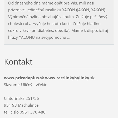
Od dnešného dňa máme opäť pre Vás, milí naši
priaznivci jedinečnú rastlinku YACON (JAKON, YAKON).
Výnimočná bylina obsahujúca inulín. Znižuje pečeňový
cholesterol a zvyšuje hustotu kostí. Znižuje hladinu
cukru v krvi (pri diabetes, obezita). Máme k dispozícii aj
hľuzy YACONU na svojpomocnú ...
Kontakt
www.prirodaplus.sk www.rastlinkybylinky.sk
Slavomír Uličný - včelár
Cintorínska 251/56
951 93 Machulince
tel. číslo 0951 370 480