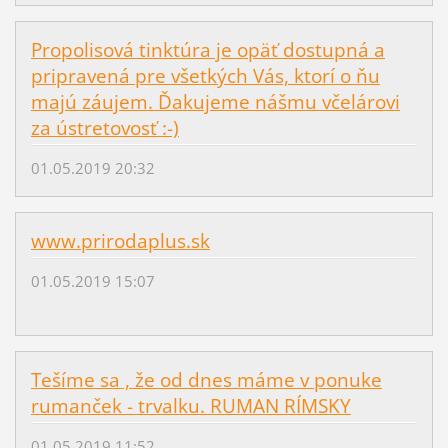
Propolisová tinktúra je opäť dostupná a
pripravená pre všetkých Vás, ktorí o ňu
majú záujem. Ďakujeme nášmu včelárovi
za ústretovosť :-)
01.05.2019 20:32
www.prirodaplus.sk
01.05.2019 15:07
Tešíme sa , že od dnes máme v ponuke
rumanček - trvalku. RUMAN RÍMSKY
01.05.2019 11:52