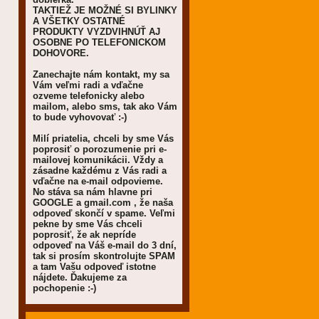
TAKTIEŽ JE MOŽNÉ SI BYLINKY
A VŠETKY OSTATNÉ
PRODUKTY VYZDVIHNÚŤ AJ
OSOBNE PO TELEFONICKOM
DOHOVORE.
Zanechajte nám kontakt, my sa
Vám veľmi radi a vďačne
ozveme telefonicky alebo
mailom, alebo sms, tak ako Vám
to bude vyhovovať :-)
Milí priatelia, chceli by sme Vás
poprosiť o porozumenie pri e-
mailovej komunikácii. Vždy a
zásadne každému z Vás radi a
vďačne na e-mail odpovieme.
No stáva sa nám hlavne pri
GOOGLE a gmail.com , že naša
odpoveď skončí v spame. Veľmi
pekne by sme Vás chceli
poprosiť, že ak nepríde
odpoveď na Váš e-mail do 3 dní,
tak si prosím skontrolujte SPAM
a tam Vašu odpoveď istotne
nájdete. Ďakujeme za
pochopenie :-)