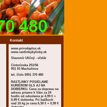
Kontakt
www.prirodaplus.sk
www.rastlinkybylinky.sk
Slavomír Uličný - včelár
Cintorínska 251/56
951 93 Machulince
tel. číslo 0951 370 480
RASTLINKY POSIELAME
KURIÉROM GLS AJ NA
DOBIERKU. Cena za dopravu na
adresu priamo k Vám za 24
hodín od odoslania je 4,99 € +
0,99 € dobierka. Pri balíkoch
nad 10 kg je cena 6,50 € + 0,99 €
dobierka.