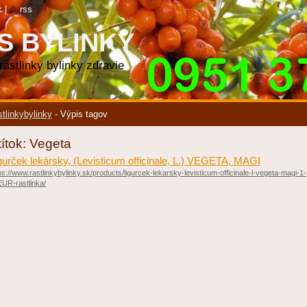
k
|
rss
S BYLINKY
 rastlinky bylinky zdravie
stlinkybylinky
-
Výpis tagov
títok: Vegeta
gurček lekársky, (Levisticum officinale, L.) VEGETA, MAGI
ps://www.rastlinkybylinky.sk/products/ligurcek-lekarsky-levisticum-officinale-l-vegeta-magi-1-
UR-rastlinka/