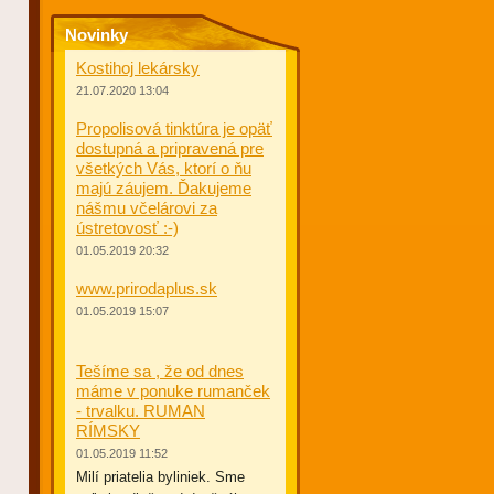
Novinky
Kostihoj lekársky
21.07.2020 13:04
Propolisová tinktúra je opäť
dostupná a pripravená pre
všetkých Vás, ktorí o ňu
majú záujem. Ďakujeme
nášmu včelárovi za
ústretovosť :-)
01.05.2019 20:32
www.prirodaplus.sk
01.05.2019 15:07
Tešíme sa , že od dnes
máme v ponuke rumanček
- trvalku. RUMAN
RÍMSKY
01.05.2019 11:52
Milí priatelia byliniek. Sme