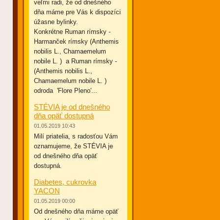
veľmi radi, že od dnešného
dňa máme pre Vás k dispozíci
úžasne bylinky.
Konkrétne Ruman rímsky -
Harmanček rímsky (Anthemis
nobilis L., Chamaemelum
nobile L. ) a Ruman rímsky -
(Anthemis nobilis L.,
Chamaemelum nobile L. )
odroda 'Flore Pleno'...
STÉVIA je od dnešného
dňa opäť dostupná
01.05.2019 10:43
Milí priatelia, s radosťou Vám
oznamujeme, že STÉVIA je
od dnešného dňa opäť
dostupná.
Diabetes, cukrovka
YACON
01.05.2019 00:00
Od dnešného dňa máme opäť