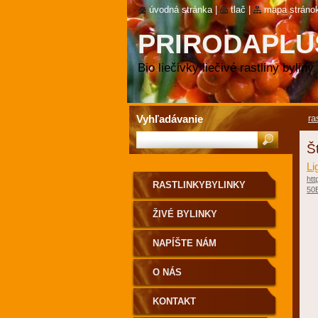
úvodná stránka
|
tlač
|
mapa stráno
PRIRODAPLU
RASTLINKY
Bio liečivky liečivé rastliny byliny
Vyhľadávanie
ra
Š
Li
htt
RASTLINKYBYLINKY
50E
ŽIVÉ BYLINKY
NAPÍŠTE NÁM
O NÁS
KONTAKT