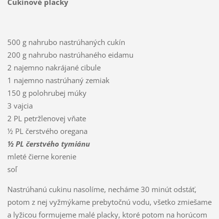
Cukinové placky
500 g nahrubo nastrúhaných cukín
200 g nahrubo nastrúhaného eidamu
2 najemno nakrájané cibule
1 najemno nastrúhaný zemiak
150 g polohrubej múky
3 vajcia
2 PL petržlenovej vňate
½ PL čerstvého oregana
½ PL čerstvého tymiánu
mleté čierne korenie
soľ
Nastrúhanú cukinu nasolíme, necháme 30 minút odstáť,
potom z nej vyžmýkame prebytočnú vodu, všetko zmiešame
a lyžicou formujeme malé placky, ktoré potom na horúcom