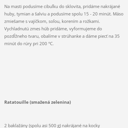
Na masti podusíme cibuľku do sklovita, pridáme nakrájané
huby, tymian a šalviu a podusíme spolu 15 - 20 minút. Mäso
zmiešame s vajíčkom, soľou, korením a rožkami.
Vychladnutú zmes húb pridáme, vyformujeme do
pozdĺžneho tvaru, obalíme v strúhanke a dáme piecť na 35
minút do rúry pri 200 °C.
Ratatouille (smažená zelenina)
2 baklažány (spolu asi 500 g) nakrájané na kocky