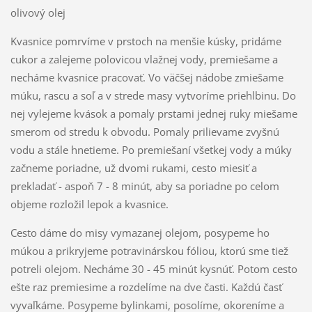
olivový olej
Kvasnice pomrvíme v prstoch na menšie kúsky, pridáme
cukor a zalejeme polovicou vlažnej vody, premiešame a
necháme kvasnice pracovať. Vo väčšej nádobe zmiešame
múku, rascu a soľ a v strede masy vytvoríme priehlbinu. Do
nej vylejeme kvások a pomaly prstami jednej ruky miešame
smerom od stredu k obvodu. Pomaly prilievame zvyšnú
vodu a stále hnetieme. Po premiešaní všetkej vody a múky
začneme poriadne, už dvomi rukami, cesto miesiť a
prekladať - aspoň 7 - 8 minút, aby sa poriadne po celom
objeme rozložil lepok a kvasnice.
Cesto dáme do misy vymazanej olejom, posypeme ho
múkou a prikryjeme potravinárskou fóliou, ktorú sme tiež
potreli olejom. Necháme 30 - 45 minút kysnúť. Potom cesto
ešte raz premiesime a rozdelíme na dve časti. Každú časť
vyvaľkáme. Posypeme bylinkami, posolíme, okoreníme a