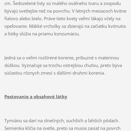
cm. Šedozelené listy sú malého oválneho tvaru a zospodu
bývajú svetlejšie než na povrchu. V letných mesiacoch kvitne
fialovo alebo bielo. Práve tieto kvety veľmi lákajú včely na
opeľovanie. Mäkké vrcholky sa zbierajú na začiatku kvitnutia
a lístky slúžia na priamu konzumáciu.
Jedná sa o veľmi rozšírené korenie, príbuzné s materinou
dúškou. Vyznačuje sa trochu ostrejšiou chuťou, preto býva
súčasťou rôznych zmesí s ďalšími druhmi korenia.
Pestovanie a obsahové látky
Tymiánu sa darí na slnečných, suchších a ľahších pôdach.
Semienka klíčia na svetle, preto sa musia zasiať na povrch