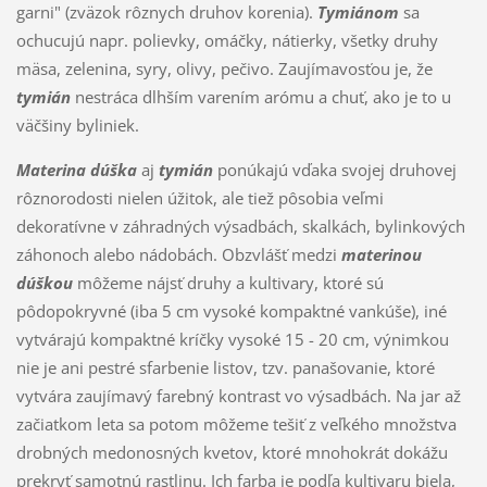
garni" (zväzok rôznych druhov korenia).
Tymiánom
sa
ochucujú napr. polievky, omáčky, nátierky, všetky druhy
mäsa, zelenina, syry, olivy, pečivo. Zaujímavosťou je, že
tymián
nestráca dlhším varením arómu a chuť, ako je to u
väčšiny byliniek.
Materina dúška
aj
tymián
ponúkajú vďaka svojej druhovej
rôznorodosti nielen úžitok, ale tiež pôsobia veľmi
dekoratívne v záhradných výsadbách, skalkách, bylinkových
záhonoch alebo nádobách. Obzvlášť medzi
materinou
dúškou
môžeme nájsť druhy a kultivary, ktoré sú
pôdopokryvné (iba 5 cm vysoké kompaktné vankúše), iné
vytvárajú kompaktné kríčky vysoké 15 - 20 cm, výnimkou
nie je ani pestré sfarbenie listov, tzv. panašovanie, ktoré
vytvára zaujímavý farebný kontrast vo výsadbách. Na jar až
začiatkom leta sa potom môžeme tešiť z veľkého množstva
drobných medonosných kvetov, ktoré mnohokrát dokážu
prekryť samotnú rastlinu. Ich farba je podľa kultivaru biela,