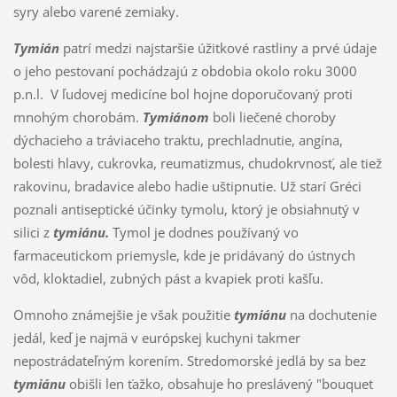
syry alebo varené zemiaky.
Tymián
patrí medzi najstaršie úžitkové rastliny a prvé údaje
o jeho pestovaní pochádzajú z obdobia okolo roku 3000
p.n.l. V ľudovej medicíne bol hojne doporučovaný proti
mnohým chorobám.
Tymiánom
boli liečené choroby
dýchacieho a tráviaceho traktu, prechladnutie, angína,
bolesti hlavy, cukrovka, reumatizmus, chudokrvnosť, ale tiež
rakovinu, bradavice alebo hadie uštipnutie. Už starí Gréci
poznali antiseptické účinky tymolu, ktorý je obsiahnutý v
silici z
tymiánu.
Tymol je dodnes používaný vo
farmaceutickom priemysle, kde je pridávaný do ústnych
vôd, kloktadiel, zubných pást a kvapiek proti kašľu.
Omnoho známejšie je však použitie
tymiánu
na dochutenie
jedál, keď je najmä v európskej kuchyni takmer
nepostrádateľným korením. Stredomorské jedlá by sa bez
tymiánu
obišli len ťažko, obsahuje ho preslávený "bouquet