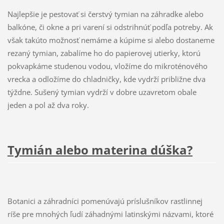
Najlepšie je pestovať si čerstvý tymian na záhradke alebo
balkóne, či okne a pri varení si odstrihnúť podľa potreby. Ak
však takúto možnosť nemáme a kúpime si alebo dostaneme
rezaný tymian, zabalíme ho do papierovej utierky, ktorú
pokvapkáme studenou vodou, vložíme do mikroténového
vrecka a odložíme do chladničky, kde vydrží približne dva
týždne. Sušený tymian vydrží v dobre uzavretom obale
jeden a pol až dva roky.
Tymián alebo materina dúška?
Botanici a záhradníci pomenúvajú príslušníkov rastlinnej
ríše pre mnohých ľudí záhadnými latinskými názvami, ktoré