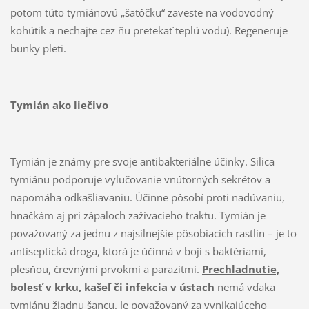
potom túto tymiánovú „šatôčku“ zaveste na vodovodný
kohútik a nechajte cez ňu pretekať teplú vodu). Regeneruje
bunky pleti.
Tymián ako liečivo
Tymián je známy pre svoje antibakteriálne účinky. Silica
tymiánu podporuje vylučovanie vnútorných sekrétov a
napomáha odkašliavaniu. Účinne pôsobí proti nadúvaniu,
hnačkám aj pri zápaloch zažívacieho traktu. Tymián je
považovaný za jednu z najsilnejšie pôsobiacich rastlín – je to
antiseptická droga, ktorá je účinná v boji s baktériami,
plesňou, črevnými prvokmi a parazitmi.
Prechladnutie,
bolesť v krku, kašeľ či infekcia v ústach
nemá vďaka
tymiánu žiadnu šancu. Je považovaný za vynikajúceho