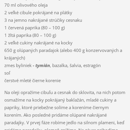
70 ml olivového oleja
2 veľké cibule pokrájané na plátky
3 na jemno nakrájané strúčiky cesnaku
1 červená paprika (80 – 100 g)
1 žltá paprika (80 – 100 g)
2 veľké cukiny nakrájané na kocky
650 g olúpaných paradajok (alebo 400 g konzervovaných a
krájaných)
zmes byliniek
- tymián
, bazalka, šalvia, estragón
soľ
čerstvé mleté čierne korenie
Na oleji opražíme cibuľu a cesnak do sklovita, na nich potom
osmažíme na kocky pokrájaný baklažán, mladé cukiny a
papriky, ktoré priebežne solíme a koreníme čiernym
korením. Ako posledné pridáme olúpané nakrájané
paradajky. V prvej fáze robíme jedlo na silnom plameni, keď
pridáme paradajky, plameň znížime. Na záver prihodíme