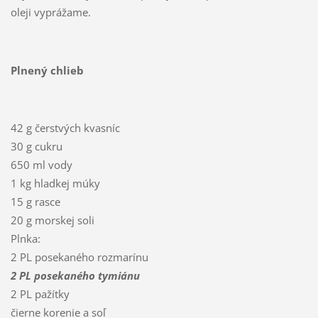
oleji vyprážame.
Plnený chlieb
42 g čerstvých kvasníc
30 g cukru
650 ml vody
1 kg hladkej múky
15 g rasce
20 g morskej soli
Plnka:
2 PL posekaného rozmarínu
2 PL posekaného tymiánu
2 PL pažítky
čierne korenie a soľ