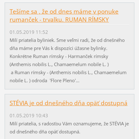
Tešíme sa , že od dnes máme v ponuke
rumanček - trvalku. RUMAN RÍMSKY
01.05.2019 11:52
Milí priatelia byliniek. Sme veľmi radi, že od dnešného
dňa máme pre Vás k dispozíci úžasne bylinky.
Konkrétne Ruman rímsky - Harmanček rímsky
(Anthemis nobilis L., Chamaemelum nobile L. )
a Ruman rímsky - (Anthemis nobilis L., Chamaemelum
nobile L. ) odroda 'Flore Pleno'...
STÉVIA je od dnešného dňa opäť dostupná
01.05.2019 10:43
Milí priatelia, s radosťou Vám oznamujeme, že STÉVIA je
od dnešného dňa opäť dostupná.