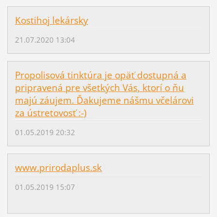
Kostihoj lekársky
21.07.2020 13:04
Propolisová tinktúra je opäť dostupná a
pripravená pre všetkých Vás, ktorí o ňu
majú záujem. Ďakujeme nášmu včelárovi
za ústretovosť :-)
01.05.2019 20:32
www.prirodaplus.sk
01.05.2019 15:07