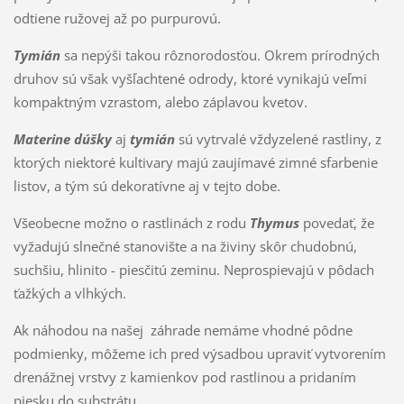
odtiene ružovej až po purpurovú.
Tymián
sa nepýši takou rôznorodosťou. Okrem prírodných
druhov sú však vyšľachtené odrody, ktoré vynikajú veľmi
kompaktným vzrastom, alebo záplavou kvetov.
Materine dúšky
aj
tymián
sú vytrvalé vždyzelené rastliny, z
ktorých niektoré kultivary majú zaujímavé zimné sfarbenie
listov, a tým sú dekoratívne aj v tejto dobe.
Všeobecne možno o rastlinách z rodu
Thymus
povedať, že
vyžadujú slnečné stanovište a na živiny skôr chudobnú,
suchšiu, hlinito - piesčitú zeminu. Neprospievajú v pôdach
ťažkých a vlhkých.
Ak náhodou na našej záhrade nemáme vhodné pôdne
podmienky, môžeme ich pred výsadbou upraviť vytvorením
drenážnej vrstvy z kamienkov pod rastlinou a pridaním
piesku do substrátu.