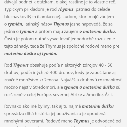
dávajú podnet k otázkam, o akej rastline je to vlastne reč.
Typickým príkladom je rod
Thymus
, patriaci do čeľade
hluchavkovitých (Lamiaceae). Ľuďom, ktorí majú záujem
o
tymián
, latinský názov
Thymus
jasne napovedá, že sa
jedná o
tymián
a pritom majú záujem
o materinu dúšku.
Často je potom nutné vysvetľovať jednoduché rozuzlenie
tejto záhady, teda že Thymus je spoločné rodové meno pre
materinu dúšku aj tymián.
Rod
Thymus
obsahuje podľa niektorých zdrojov 40 - 50
druhov, podľa iných až 400 druhov, kedy je započítané aj
značné množstvo krížencov. Najväčšiu druhovú rozmanitosť
možno nájsť v Stredomorí, ale
tymián a materina dúška
sú
rozšírené v celej Európe, severnej Afrike a Amerike, Ázii.
Rovnako ako iné byliny, tak aj tu najmä
materinu dúšku
sprevádza dlhá história jej používania a je opradená
mnohými poverami. Rodové meno
Thymu
s je odvodené od