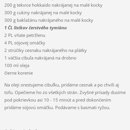
200 g tekvice hokkaido nakrájanej na malé kocky
300 g cukiny nakrájanej na malé kocky
300 g baklažánu nakrájaného na malé kocky
1 ČL lístkov čerstvého tymiánu
2 PL vňate petržlenu
4 PL sójovej omáčky
2 strúčiky cesnaku nakrájaného na plátky
1 väčšia cibuľa nakrájaná na drobno
100 ml oleja
čierne korenie
Na oleji orestujeme cibuľku, pridáme cesnak a po chvíli aj
tofu. Opečieme ho zo všetkých strán. Zvyšné prísady dusíme
pod pokrievkou asi 10 - 15 minút a pred dokončením
pridáme sójovú omáčku. Podávame s basmati ryžou.