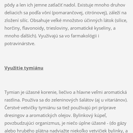
pôdy a len ich jemne zatlačiť nadol. Existuje mnoho druhov
deliacich sa podľa vôní (pomarančovej, citrónovej), záleží na
zložení silíc. Obsahuje veľké množstvo účinných látok (silice,
horčiny, flavonoidy, triesloviny, aromatické kyseliny, a
mnoho ďalších). Využívajú sa vo farmakológii i
potravinárstve.
Využitie tymiánu
Tymian je úžasné korenie, liečivo a hlavne veľmi aromatická
rastlina. Používa sa do zeleninových šalátov (aj u vitariánov).
Čerstvé vetvičky tymiánu sa tiež používajú pri príprave
dresingov a aromatických olejov. Bylinkový kúpeľ,
povzbudzujúci organizmus, je niečo úplne úžasné - (do gázy
alebo hrubého plátna nadviažte niekoľko vetvičiek bylinky, a