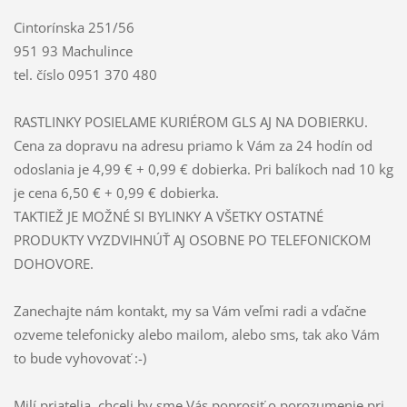
Cintorínska 251/56
951 93 Machulince
tel. číslo 0951 370 480
RASTLINKY POSIELAME KURIÉROM GLS AJ NA DOBIERKU.
Cena za dopravu na adresu priamo k Vám za 24 hodín od
odoslania je 4,99 € + 0,99 € dobierka. Pri balíkoch nad 10 kg
je cena 6,50 € + 0,99 € dobierka.
TAKTIEŽ JE MOŽNÉ SI BYLINKY A VŠETKY OSTATNÉ
PRODUKTY VYZDVIHNÚŤ AJ OSOBNE PO TELEFONICKOM
DOHOVORE.
Zanechajte nám kontakt, my sa Vám veľmi radi a vďačne
ozveme telefonicky alebo mailom, alebo sms, tak ako Vám
to bude vyhovovať :-)
Milí priatelia, chceli by sme Vás poprosiť o porozumenie pri