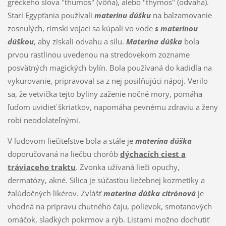
gréckeho slova "thumos" (vôňa), alebo "thymos" (odvaha).
Starí Egypťania používali
materinu dúšku
na balzamovanie
zosnulých, rímski vojaci sa kúpali vo vode
s materinou
dúškou
, aby získali odvahu a silu.
Materina dúška
bola
prvou rastlinou uvedenou na stredovekom zozname
posvätných magických bylín. Bola používaná do kadidla na
vykurovanie, pripravoval sa z nej posilňujúci nápoj. Verilo
sa, že vetvička tejto byliny zaženie nočné mory, pomáha
ľuďom uvidieť škriatkov, napomáha pevnému zdraviu a ženy
robí neodolateľnými.
V ľudovom liečiteľstve bola a stále je
materina dúška
doporučovaná na liečbu chorôb
dýchacích ciest a
tráviaceho traktu
. Zvonka užívaná lieči opuchy,
dermatózy, akné. Silica je súčasťou liečebnej kozmetiky a
žalúdočných likérov. Zvlášť
materina dúška citrónová
je
vhodná na prípravu chutného čaju, polievok, smotanových
omáčok, sladkých pokrmov a rýb. Listami možno dochutiť