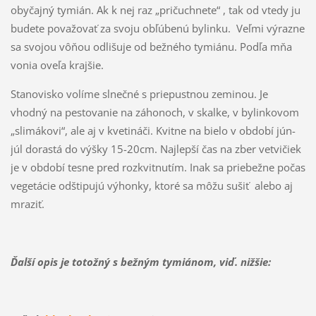
obyčajný tymián. Ak k nej raz „pričuchnete“ , tak od vtedy ju
budete považovať za svoju obľúbenú bylinku. Veľmi výrazne
sa svojou vôňou odlišuje od bežného tymiánu. Podľa mňa
vonia oveľa krajšie.
Stanovisko volíme slnečné s priepustnou zeminou. Je
vhodný na pestovanie na záhonoch, v skalke, v bylinkovom
„slimákovi“, ale aj v kvetináči. Kvitne na bielo v období jún-
júl dorastá do výšky 15-20cm. Najlepší čas na zber vetvičiek
je v období tesne pred rozkvitnutím. Inak sa priebežne počas
vegetácie odštipujú výhonky, ktoré sa môžu sušiť alebo aj
mraziť.
Ďalší opis je totožný s bežným tymiánom, viď. nižšie: