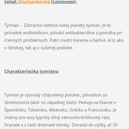
čeľad:
hluchavkovité
(
Lamiaceae
).
Tymian - Zázračná rastlina našej planéty tymian. Je to
prírodné antibiotikum, pôsobí antibakteriálne a pomáha pri
črevných problémoch. Patrí medzi korenia a liečivá. A to ako
v čerstvej, tak aj v sušenej podobe.
Charakteristika tymiánu
Tymian je vytrvalý vždyzelený poloker, pôvodom zo
Stredomoria (skôr zo západnej časti). Pestuje sa hlavne v
Španielsku, Taliansku, Albánsku, Grécku a Francúzsku. Je
známy pre svoj typicky silný vetvovito-kríčkovitý rast,
hranaté a z časti drevnaté stonky. Dorastá do výšky až 30