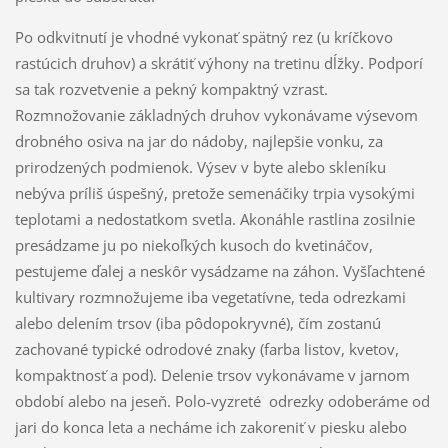
Po odkvitnutí je vhodné vykonať spätný rez (u kríčkovo
rastúcich druhov) a skrátiť výhony na tretinu dĺžky. Podporí
sa tak rozvetvenie a pekný kompaktný vzrast.
Rozmnožovanie základných druhov vykonávame výsevom
drobného osiva na jar do nádoby, najlepšie vonku, za
prirodzených podmienok. Výsev v byte alebo skleníku
nebýva príliš úspešný, pretože semenáčiky trpia vysokými
teplotami a nedostatkom svetla. Akonáhle rastlina zosilnie
presádzame ju po niekoľkých kusoch do kvetináčov,
pestujeme ďalej a neskôr vysádzame na záhon. Vyšľachtené
kultivary rozmnožujeme iba vegetatívne, teda odrezkami
alebo delením trsov (iba pôdopokryvné), čím zostanú
zachované typické odrodové znaky (farba listov, kvetov,
kompaktnosť a pod). Delenie trsov vykonávame v jarnom
období alebo na jeseň. Polo-vyzreté odrezky odoberáme od
jari do konca leta a necháme ich zakoreniť v piesku alebo