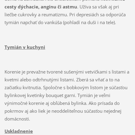
cesty dýchacie, angínu či astmu
. Užíva sa však aj pri
liečbe cukrovky a reumatizmu. Pri depresiách sa odporúča
tymián napchať do vankúša (pohladí na duši i na tele).
Tymián v kuchyni
Korenie je prevažne tvorené sušenými vetvičkami s listami a
kvetmi alebo odtrhnutými listami. Zberá sa vňať a to na
začiatku kvitnutia. Spoločne s bobkovým listom je súčasťou
bylinkovej kvetinky bouquet garni. Tymián je veľmi
výnimočné korenie aj obľúbená bylinka. Ako prísada do
pokrmov aj ako liek je neoddeliteľnou súčasťou nejednej
domácnosti.
Uskladnenie