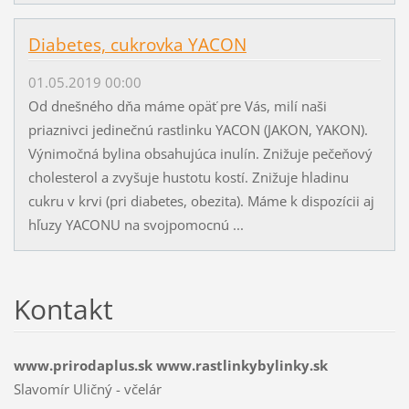
Diabetes, cukrovka YACON
01.05.2019 00:00
Od dnešného dňa máme opäť pre Vás, milí naši
priaznivci jedinečnú rastlinku YACON (JAKON, YAKON).
Výnimočná bylina obsahujúca inulín. Znižuje pečeňový
cholesterol a zvyšuje hustotu kostí. Znižuje hladinu
cukru v krvi (pri diabetes, obezita). Máme k dispozícii aj
hľuzy YACONU na svojpomocnú ...
Kontakt
www.prirodaplus.sk www.rastlinkybylinky.sk
Slavomír Uličný - včelár