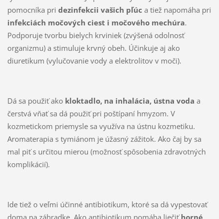
pomocníka pri
dezinfekcii vašich pľúc
a tiež napomáha pri
infekciách močových ciest i močového mechúra
.
Podporuje tvorbu bielych krviniek (zvýšená odolnosť
organizmu) a stimuluje krvný obeh. Účinkuje aj ako
diuretikum (vylučovanie vody a elektrolitov v moči).
Dá sa použiť ako
kloktadlo, na inhalácia, ústna voda
a
čerstvá vňať sa dá použiť pri poštípaní hmyzom. V
kozmetickom priemysle sa využíva na ústnu kozmetiku.
Aromaterapia s tymiánom je úžasný zážitok. Ako čaj by sa
mal piť s určitou mierou (možnosť spôsobenia zdravotných
komplikácií).
Ide tiež o veľmi účinné antibiotikum, ktoré sa dá vypestovať
doma na záhradke. Ako antibiotikum pomáha liečiť
horné