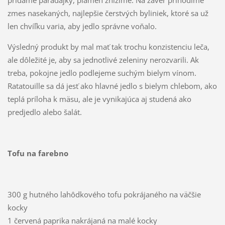
zmes nasekaných, najlepšie čerstvých byliniek, ktoré sa už
len chvíľku varia, aby jedlo správne voňalo.
Výsledný produkt by mal mať tak trochu konzistenciu leča,
ale dôležité je, aby sa jednotlivé zeleniny nerozvarili. Ak
treba, pokojne jedlo podlejeme suchým bielym vínom.
Ratatouille sa dá jesť ako hlavné jedlo s bielym chlebom, ako
teplá príloha k mäsu, ale je vynikajúca aj studená ako
predjedlo alebo šalát.
Tofu na farebno
300 g hutného lahôdkového tofu pokrájaného na väčšie
kocky
1 červená paprika nakrájaná na malé kocky