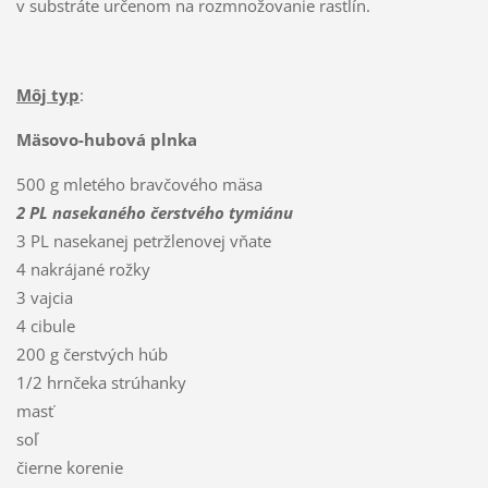
v substráte určenom na rozmnožovanie rastlín.
Môj typ
:
Mäsovo-hubová plnka
500 g mletého bravčového mäsa
2 PL nasekaného čerstvého tymiánu
3 PL nasekanej petržlenovej vňate
4 nakrájané rožky
3 vajcia
4 cibule
200 g čerstvých húb
1/2 hrnčeka strúhanky
masť
soľ
čierne korenie