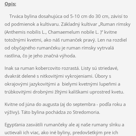
Opis:
Trváca bylina dosahujúca od 5-10 cm do 30 cm, závisí to
od podmienok a kultivaru. Základný kultivar „Ruman rímsky
(Anthemis nobilis L., Chamaemelum nobile L. )“ kvitne
totožnými kvetmi, ako náš rumanček pravý. Len na rozdiel
od obyčajného rumančeku je ruman rímsky vytrvalá
rastlina, čo je jeho značná výhoda.
Inak sa ruman kobercovito rozrastá. Listy sú striedavé,
dvakrát delené s nitkovitými vykrojeniami. Úbory s
okrajovými jazykovitými a bielymi kvetnými lupeňmi a
trúbkovitými drobnými žltými kalíškami uprostred kvetu.
Kvitne od júna do augusta (aj do septembra - podľa roku a
výživy). Táto bylina pochádza zo Stredomoria.
Egypťania zasvätili rumančeky ale aj naše rumany slnku a
uctievali ich viac, ako iné byliny, predovšetkým pre ich