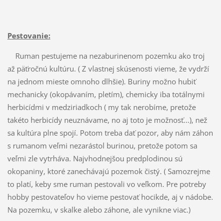
Pestovanie:
Ruman pestujeme na nezaburinenom pozemku ako troj
až päťročnú kultúru. ( Z vlastnej skúsenosti vieme, že vydrží
na jednom mieste omnoho dlhšie). Buriny možno hubiť
mechanicky (okopávaním, pletím), chemicky iba totálnymi
herbicídmi v medziriadkoch ( my tak nerobíme, pretože
takéto herbicídy neuznávame, no aj toto je možnosť...), než
sa kultúra plne spojí. Potom treba dať pozor, aby nám záhon
s rumanom veľmi nezarástol burinou, pretože potom sa
veľmi zle vytrháva. Najvhodnejšou predplodinou sú
okopaniny, ktoré zanechávajú pozemok čistý. ( Samozrejme
to platí, keby sme ruman pestovali vo veľkom. Pre potreby
hobby pestovateľov ho vieme pestovať hocikde, aj v nádobe.
Na pozemku, v skalke alebo záhone, ale vynikne viac.)