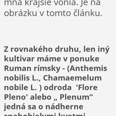
mňa krajšie vonia. Je na
obrázku v tomto článku.
Z rovnakého druhu, len iný
kultivar máme v ponuke
Ruman rímsky - (Anthemis
nobilis L., Chamaemelum
nobile L. ) odroda 'Flore
Pleno' alebo „ Plenum“
jedná sa o nádherne
snehobielymi kvetmi