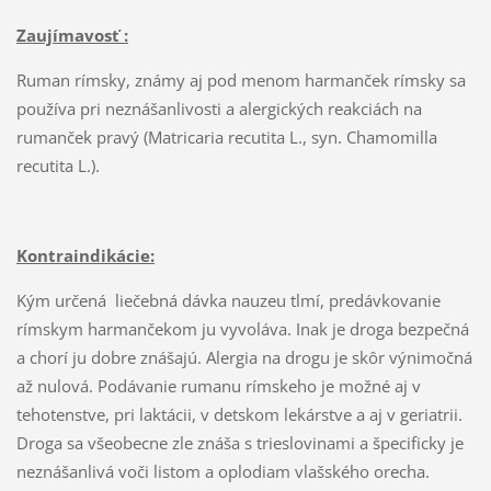
Zaujímavosť :
Ruman rímsky, známy aj pod menom harmanček rímsky sa
používa pri neznášanlivosti a alergických reakciách na
rumanček pravý (Matricaria recutita L., syn. Chamomilla
recutita L.).
Kontraindikácie:
Kým určená liečebná dávka nauzeu tlmí, predávkovanie
rímskym harmančekom ju vyvoláva. Inak je droga bezpečná
a chorí ju dobre znášajú. Alergia na drogu je skôr výnimočná
až nulová. Podávanie rumanu rímskeho je možné aj v
tehotenstve, pri laktácii, v detskom lekárstve a aj v geriatrii.
Droga sa všeobecne zle znáša s trieslovinami a špecificky je
neznášanlivá voči listom a oplodiam vlašského orecha.