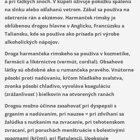
a pri ťažkých snoch. V kúpeli oživuje pokožku spálenú
na slnku alebo ošľahanú vetrom. Zábal sa používa na
ošetrenie rán a ekzémov. Harmanček rímsky je
obľúbenou drogou hlavne v Anglicku, Francúzsku a
Taliansku, kde sa používa ako prísada pri výrobe
alkoholických nápojov.
Droga harmančeka rímskeho sa používa v kozmetike,
farmácii a likérnictve (vermút, cordial). Obsahové
látky sú obdobné ako u rumančeka pravého. Vnútorne
pôsobí proti nadúvaniu, kŕčom hladkého svalstva,
zvonka pôsobí chladivo, vyvoláva koaguláciu
(zrážanlivosť ) bielkovín na otvorených ranách
Drogou možno účinne zasahovať pri dyspepsii s
grganím a nadúvaním, pri nauzee = pri zdvíhaní sa
žalúdka s nutkaním na zvracanie, pri tehotenskom
zvracaní, pri poruchách menštruácie s bolestivými
spazmami (kŕčmi), pri flatulancii. Upokojuje