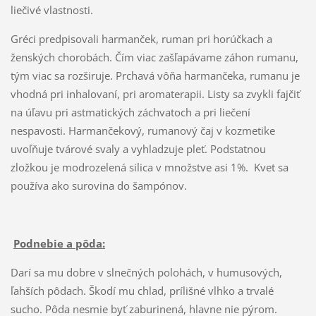
liečivé vlastnosti.
Gréci predpisovali harmanček, ruman pri horúčkach a
ženských chorobách. Čím viac zašľapávame záhon rumanu,
tým viac sa rozširuje. Prchavá vôňa harmančeka, rumanu je
vhodná pri inhalovaní, pri aromaterapii. Listy sa zvykli fajčiť
na úľavu pri astmatických záchvatoch a pri liečení
nespavosti. Harmančekový, rumanový čaj v kozmetike
uvoľňuje tvárové svaly a vyhladzuje pleť. Podstatnou
zložkou je modrozelená silica v množstve asi 1%. Kvet sa
používa ako surovina do šampónov.
Podnebie a pôda:
Darí sa mu dobre v slnečných polohách, v humusových,
ľahších pôdach. Škodí mu chlad, prílišné vlhko a trvalé
sucho. Pôda nesmie byť zaburinená, hlavne nie pýrom.