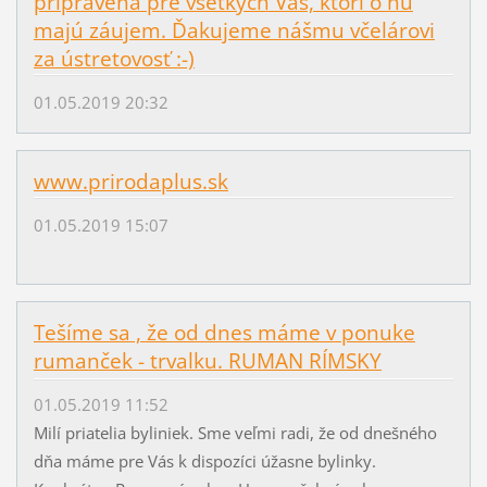
pripravená pre všetkých Vás, ktorí o ňu
majú záujem. Ďakujeme nášmu včelárovi
za ústretovosť :-)
01.05.2019 20:32
www.prirodaplus.sk
01.05.2019 15:07
Tešíme sa , že od dnes máme v ponuke
rumanček - trvalku. RUMAN RÍMSKY
01.05.2019 11:52
Milí priatelia byliniek. Sme veľmi radi, že od dnešného
dňa máme pre Vás k dispozíci úžasne bylinky.