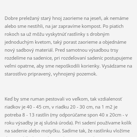
Dobre preležaný starý hnoj zaorieme na jeseň, ak nemáme
alebo sme nestihli, na jar zapravíme kompost. Po piatich
rokoch sa už môžu vyskytnúť rastlinky s drobným
jednoduchým kvetom, taký porast zaorieme a objednáme
nový sadbový materiál. Pred samotnou výsadbou trsy
rozdelíme na sadenice, pri rozdeľovaní sadeníc postupujeme
veľmi opatrne, aby sme nepoškodili korienky. Vysádzame na
starostlivo pripravený, vyhnojený pozemok.
Keď by sme ruman pestovali vo veľkom, tak vzdialenosť
riadkov je 40 - 45 cm, v riadku 20 - 30 cm, na 1 m2 je
potreba 8 - 13 rastlín (my odporúčame spon 40 x 20cm - v
roku výsadby je aj slušná úroda). Pri sadení používame kolík
na sadenie alebo motyčku. Sadíme tak, že rastlinku vložíme