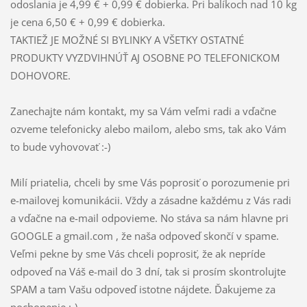
odoslania je 4,99 € + 0,99 € dobierka. Pri balíkoch nad 10 kg
je cena 6,50 € + 0,99 € dobierka.
TAKTIEŽ JE MOŽNÉ SI BYLINKY A VŠETKY OSTATNÉ
PRODUKTY VYZDVIHNÚŤ AJ OSOBNE PO TELEFONICKOM
DOHOVORE.
Zanechajte nám kontakt, my sa Vám veľmi radi a vďačne
ozveme telefonicky alebo mailom, alebo sms, tak ako Vám
to bude vyhovovať :-)
Milí priatelia, chceli by sme Vás poprosiť o porozumenie pri
e-mailovej komunikácii. Vždy a zásadne každému z Vás radi
a vďačne na e-mail odpovieme. No stáva sa nám hlavne pri
GOOGLE a gmail.com , že naša odpoveď skončí v spame.
Veľmi pekne by sme Vás chceli poprosiť, že ak nepríde
odpoveď na Váš e-mail do 3 dní, tak si prosím skontrolujte
SPAM a tam Vašu odpoveď istotne nájdete. Ďakujeme za