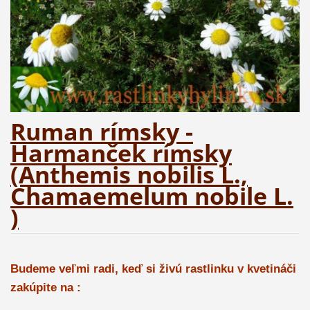
Ruman rímsky -
Harmanček rímsky
(Anthemis nobilis L.,
Chamaemelum nobile L.
)
Budeme veľmi radi, keď si živú rastlinku v kvetináči
zakúpite na :