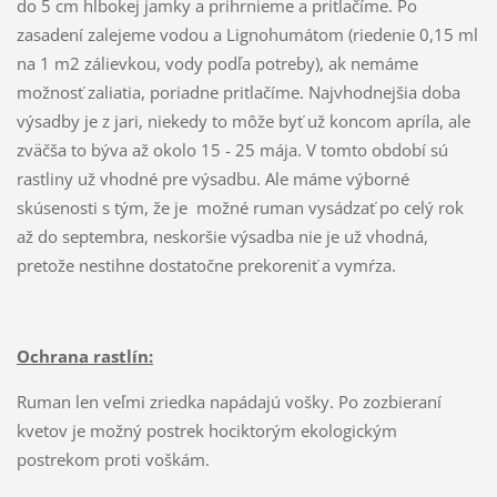
do 5 cm hlbokej jamky a prihrnieme a pritlačíme. Po
zasadení zalejeme vodou a Lignohumátom (riedenie 0,15 ml
na 1 m2 zálievkou, vody podľa potreby), ak nemáme
možnosť zaliatia, poriadne pritlačíme. Najvhodnejšia doba
výsadby je z jari, niekedy to môže byť už koncom apríla, ale
zväčša to býva až okolo 15 - 25 mája. V tomto období sú
rastliny už vhodné pre výsadbu. Ale máme výborné
skúsenosti s tým, že je možné ruman vysádzať po celý rok
až do septembra, neskoršie výsadba nie je už vhodná,
pretože nestihne dostatočne prekoreniť a vymŕza.
Ochrana rastlín:
Ruman len veľmi zriedka napádajú vošky. Po zozbieraní
kvetov je možný postrek hociktorým ekologickým
postrekom proti voškám.