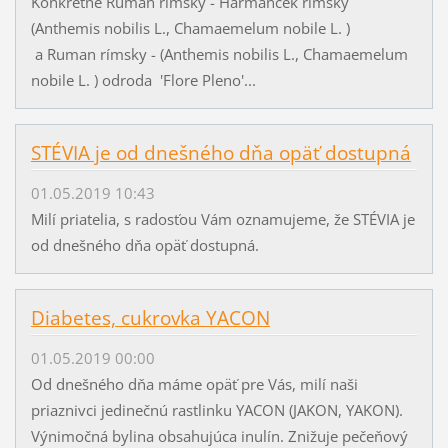
Konkrétne Ruman rímsky - Harmanček rímsky
(Anthemis nobilis L., Chamaemelum nobile L. )
a Ruman rímsky - (Anthemis nobilis L., Chamaemelum
nobile L. ) odroda 'Flore Pleno'...
STÉVIA je od dnešného dňa opäť dostupná
01.05.2019 10:43
Milí priatelia, s radosťou Vám oznamujeme, že STÉVIA je
od dnešného dňa opäť dostupná.
Diabetes, cukrovka YACON
01.05.2019 00:00
Od dnešného dňa máme opäť pre Vás, milí naši
priaznivci jedinečnú rastlinku YACON (JAKON, YAKON).
Výnimočná bylina obsahujúca inulín. Znižuje pečeňový