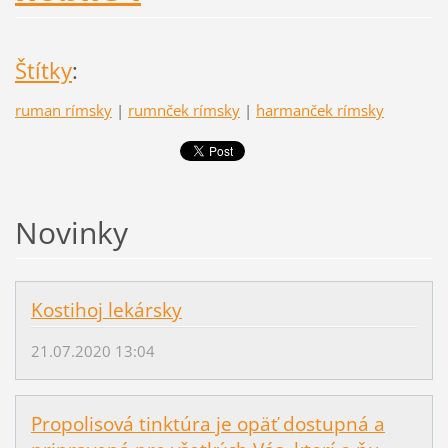
Štítky
:
ruman rímsky
|
rumnček rímsky
|
harmanček rímsky
Novinky
Kostihoj lekársky
21.07.2020 13:04
Propolisová tinktúra je opäť dostupná a