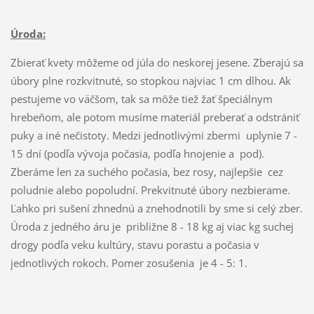
Úroda:
Zbierať kvety môžeme od júla do neskorej jesene. Zberajú sa
úbory plne rozkvitnuté, so stopkou najviac 1 cm dlhou. Ak
pestujeme vo väčšom, tak sa môže tiež žať špeciálnym
hrebeňom, ale potom musíme materiál preberať a odstrániť
puky a iné nečistoty. Medzi jednotlivými zbermi uplynie 7 -
15 dní (podľa vývoja počasia, podľa hnojenie a pod).
Zberáme len za suchého počasia, bez rosy, najlepšie cez
poludnie alebo popoludní. Prekvitnuté úbory nezbierame.
Ľahko pri sušení zhnednú a znehodnotili by sme si celý zber.
Úroda z jedného áru je približne 8 - 18 kg aj viac kg suchej
drogy podľa veku kultúry, stavu porastu a počasia v
jednotlivých rokoch. Pomer zosušenia je 4 - 5: 1.