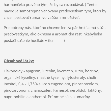
harmančeka pravého tým, že by sa rozpadával. ( Tento
návod je samozrejme venovaný predovšetkým tým, ktorí by
chceli pestovať ruman vo väčšom množstve).
Pre potreby nás, ktorí ho chceme len za pár hrstí a má slúžiť
predovšetkým, ako okrasná a aromatická rastlinkabylinka
postačí sušenie hocikde v tieni.... :-)
Obsahové látky:
Flavonoidy - apigenin, luteolín, kvercetín, rutín, horčiny,
organické kyseliny, mastné kyseliny, fytosteroly, cholín,
inositol, 0,4 - 1,75% silice s eugenolom, pinocarveolom,
pinocarvonom, chamazulen, Farnesol, nerolidol, laktóny,
napr. nobilin a anthemol. Prítomné sú aj kumaríny.