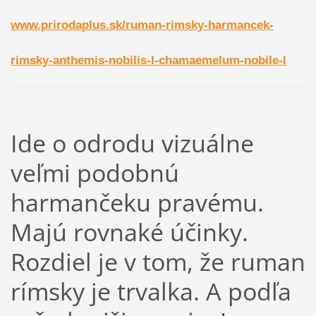
www.prirodaplus.sk/ruman-rimsky-harmancek-
rimsky-anthemis-nobilis-l-chamaemelum-nobile-l
Ide o odrodu vizuálne
veľmi podobnú
harmančeku pravému.
Majú rovnaké účinky.
Rozdiel je v tom, že ruman
rímsky je trvalka. A podľa