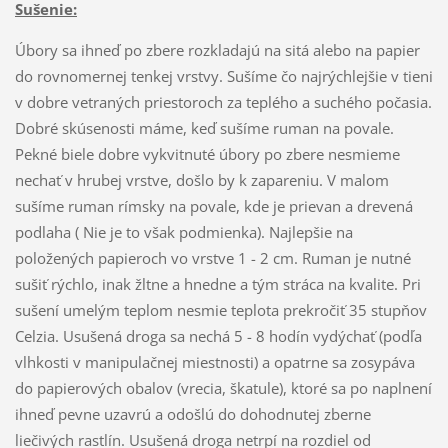
Sušenie:
Úbory sa ihneď po zbere rozkladajú na sitá alebo na papier
do rovnomernej tenkej vrstvy. Sušíme čo najrýchlejšie v tieni
v dobre vetraných priestoroch za teplého a suchého počasia.
Dobré skúsenosti máme, keď sušíme ruman na povale.
Pekné biele dobre vykvitnuté úbory po zbere nesmieme
nechať v hrubej vrstve, došlo by k zapareniu. V malom
sušíme ruman rímsky na povale, kde je prievan a drevená
podlaha ( Nie je to však podmienka). Najlepšie na
položených papieroch vo vrstve 1 - 2 cm. Ruman je nutné
sušiť rýchlo, inak žltne a hnedne a tým stráca na kvalite. Pri
sušení umelým teplom nesmie teplota prekročiť 35 stupňov
Celzia. Usušená droga sa nechá 5 - 8 hodín vydýchať (podľa
vlhkosti v manipulačnej miestnosti) a opatrne sa zosypáva
do papierových obalov (vrecia, škatule), ktoré sa po naplnení
ihneď pevne uzavrú a odošlú do dohodnutej zberne
liečivých rastlín. Usušená droga netrpí na rozdiel od