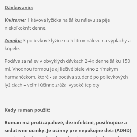
Dávkovanie:
Vnútorne:
1 kávová lyžička na šálku nálevu sa pije
niekoľkokrát denne.
Zvonku:
3 polievkové lyžice na 5 litrov nálevu na výplachy a
kúpele.
Podáva sa nálev v obvyklých dávkach 2-4x denne šálku 150
ml. Vhodnou formou je aj liečivé biele víno ​​z rímskym
harmančekom, ktoré - sa podáva studené po polievkových
lyžiciach – veľmi účinne zráža vysoké teploty.
Kedy ruman použiť:
Ruman má protizápalové, dezinfekčné, posilňujúce a
sedatívne účinky. Je účinný pre nepokojné deti (ADHD)