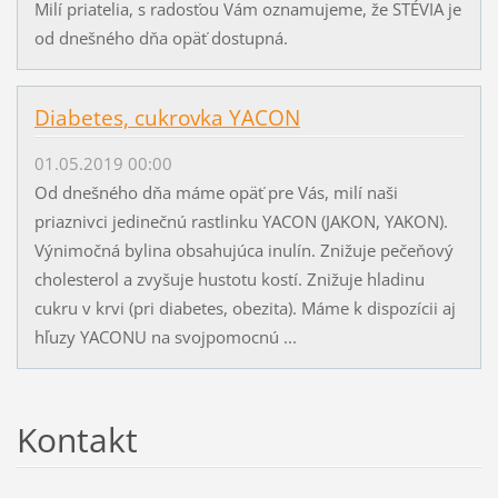
Milí priatelia, s radosťou Vám oznamujeme, že STÉVIA je
od dnešného dňa opäť dostupná.
Diabetes, cukrovka YACON
01.05.2019 00:00
Od dnešného dňa máme opäť pre Vás, milí naši
priaznivci jedinečnú rastlinku YACON (JAKON, YAKON).
Výnimočná bylina obsahujúca inulín. Znižuje pečeňový
cholesterol a zvyšuje hustotu kostí. Znižuje hladinu
cukru v krvi (pri diabetes, obezita). Máme k dispozícii aj
hľuzy YACONU na svojpomocnú ...
Kontakt