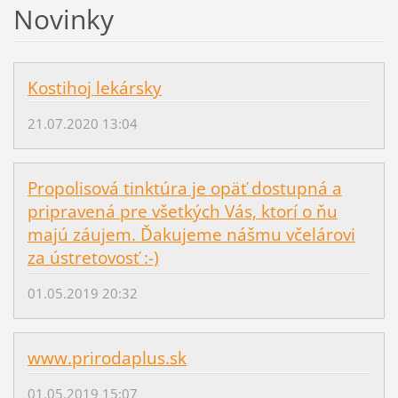
Novinky
Kostihoj lekársky
21.07.2020 13:04
Propolisová tinktúra je opäť dostupná a
pripravená pre všetkých Vás, ktorí o ňu
majú záujem. Ďakujeme nášmu včelárovi
za ústretovosť :-)
01.05.2019 20:32
www.prirodaplus.sk
01.05.2019 15:07