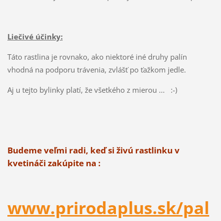
Liečivé účinky:
Táto rastlina je rovnako, ako niektoré iné druhy palín
vhodná na podporu trávenia, zvlášť po ťažkom jedle.
Aj u tejto bylinky platí, že všetkého z mierou ... :-)
Budeme veľmi radi, keď si živú rastlinku v
kvetináči zakúpite na :
www.prirodaplus.sk/pal