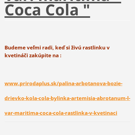
Coca Cola "
Budeme veľmi radi, keď si živú rastlinku v
kvetináči zakúpite na :
www.prirodaplus.sk/palina-arbotanova-bozie-
drievko-kola-cola-bylinka-artemisia-abrotanum-l-
var-maritima-coca-cola-rastlinka-v-kvetinaci