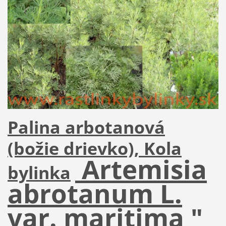
Palina arbotanová
(božie drievko), Kola
Artemisia
bylinka
abrotanum L.
var. maritima "