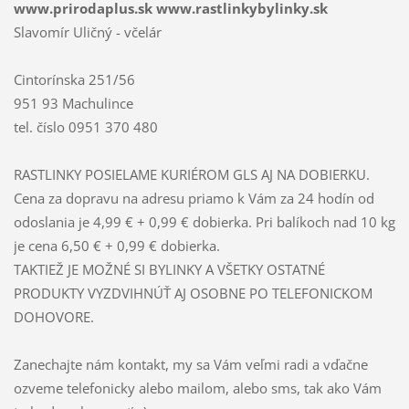
www.prirodaplus.sk www.rastlinkybylinky.sk
Slavomír Uličný - včelár
Cintorínska 251/56
951 93 Machulince
tel. číslo 0951 370 480
RASTLINKY POSIELAME KURIÉROM GLS AJ NA DOBIERKU.
Cena za dopravu na adresu priamo k Vám za 24 hodín od
odoslania je 4,99 € + 0,99 € dobierka. Pri balíkoch nad 10 kg
je cena 6,50 € + 0,99 € dobierka.
TAKTIEŽ JE MOŽNÉ SI BYLINKY A VŠETKY OSTATNÉ
PRODUKTY VYZDVIHNÚŤ AJ OSOBNE PO TELEFONICKOM
DOHOVORE.
Zanechajte nám kontakt, my sa Vám veľmi radi a vďačne
ozveme telefonicky alebo mailom, alebo sms, tak ako Vám