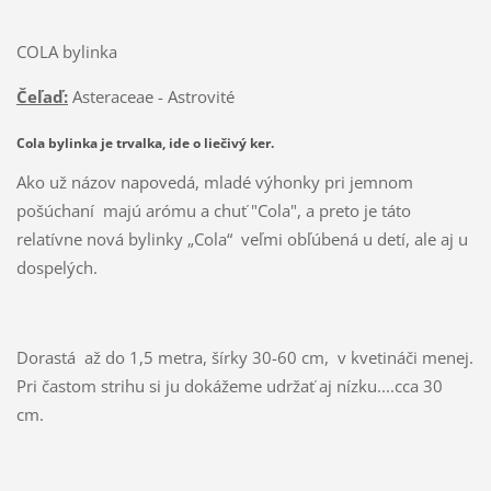
COLA bylinka
Čeľaď:
Asteraceae - Astrovité
Cola bylinka je trvalka, ide o liečivý ker.
Ako už názov napovedá, mladé výhonky pri jemnom
pošúchaní majú arómu a chuť "Cola", a preto je táto
relatívne nová bylinky „Cola“ veľmi obľúbená u detí, ale aj u
dospelých.
Dorastá až do 1,5 metra, šírky 30-60 cm, v kvetináči menej.
Pri častom strihu si ju dokážeme udržať aj nízku....cca 30
cm.