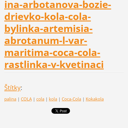
ina-arbotanova-bozie-
drievko-kola-cola-
bylinka-artemisia-
abrotanum-l-var-
maritima-coca-cola-
rastlinka-v-kvetinaci
Štítky
:
palina
|
COLA
|
cola
|
kola
|
Coca-Cola
|
Kokakola