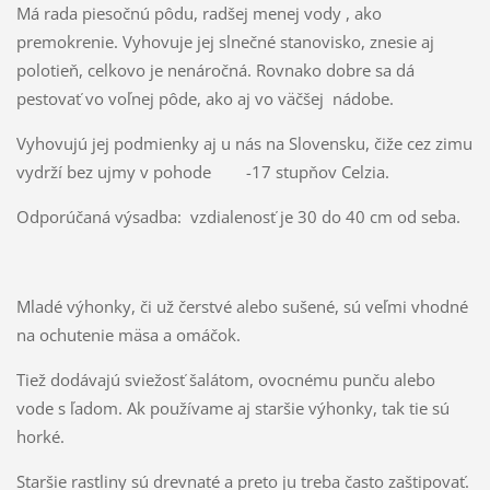
Má rada piesočnú pôdu, radšej menej vody , ako
premokrenie. Vyhovuje jej slnečné stanovisko, znesie aj
polotieň, celkovo je nenáročná. Rovnako dobre sa dá
pestovať vo voľnej pôde, ako aj vo väčšej nádobe.
Vyhovujú jej podmienky aj u nás na Slovensku, čiže cez zimu
vydrží bez ujmy v pohode -17 stupňov Celzia.
Odporúčaná výsadba: vzdialenosť je 30 do 40 cm od seba.
Mladé výhonky, či už čerstvé alebo sušené, sú veľmi vhodné
na ochutenie mäsa a omáčok.
Tiež dodávajú sviežosť šalátom, ovocnému punču alebo
vode s ľadom. Ak používame aj staršie výhonky, tak tie sú
horké.
Staršie rastliny sú drevnaté a preto ju treba často zaštipovať.