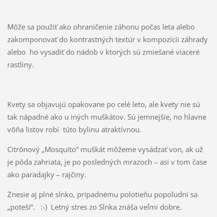
Môže sa použiť ako ohraničenie záhonu počas leta alebo
zakomponovať do kontrastných textúr v kompozícii záhrady
alebo ho vysadiť do nádob v ktorých sú zmiešané viaceré
rastliny.
Kvety sa objavujú opakovane po celé leto, ale kvety nie sú
tak nápadné ako u iných muškátov. Sú jemnejšie, no hlavne
vôňa listov robí túto bylinu atraktívnou.
Citrónový „Mosquito“ muškát môžeme vysádzať von, ak už
je pôda zahriata, je po posledných mrazoch – asi v tom čase
ako paradajky – rajčiny.
Znesie aj plné slnko, prípadnému polotieňu popoludní sa
„poteší“. :-) Letný stres zo Slnka znáša veľmi dobre.