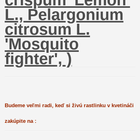
L., Pelargonium
citrosum L.
'Mosquito
fighter', )
Budeme veľmi radi, keď si živú rastlinku v kvetináči
zakúpite na :