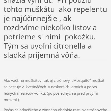
tohto muškátu ako repelentu
je najúčinnejšie , ak
rozdrvíme niekoľko listov a
potrieme si nimi pokožku.
Tým sa uvoľní citronella a
sladká príjemná vôňa.
Ako väčšina muškátov, tak aj citrónový „Mosquito“ muškát
sa pestuje v kvetináčoch v neskorších jarných a počas
letných mesiacov vonku. (po posledných a pred prvými
mrazmi ).
Počas chladnejšieho a zimného obdobia rastliny citrónového