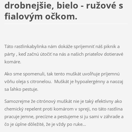
drobnejšie, bielo - ružové s
fialovým očkom.
Táto rastlinkabylinka nám dokáže spríjemniť náš piknik a
párty , keď začnú útočiť na nás a našich priateľov dotieravé
komáre.
Ako sme spomenuli, tak tento muškát uvoľňuje príjemnú
vôňu oleja s citronelou. Muškát je hypoalergénny a naozaj
sa ľahko pestuje.
Samozrejme že citrónový muškát nie je taký efektívny ako
chemický repelent proti komárom v spreji, no táto rastlina
pracuje jemne, precízne a pestujeme si ju sami v záhrade a
čo je úplne dôležité, že je vždy po ruke...