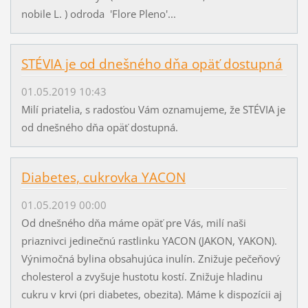
nobile L. ) odroda 'Flore Pleno'...
STÉVIA je od dnešného dňa opäť dostupná
01.05.2019 10:43
Milí priatelia, s radosťou Vám oznamujeme, že STÉVIA je
od dnešného dňa opäť dostupná.
Diabetes, cukrovka YACON
01.05.2019 00:00
Od dnešného dňa máme opäť pre Vás, milí naši
priaznivci jedinečnú rastlinku YACON (JAKON, YAKON).
Výnimočná bylina obsahujúca inulín. Znižuje pečeňový
cholesterol a zvyšuje hustotu kostí. Znižuje hladinu
cukru v krvi (pri diabetes, obezita). Máme k dispozícii aj