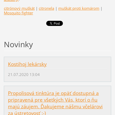
citrónový muškát
|
citronela
|
muškát proti komárom
|
Mosquito fighter
Novinky
Kostihoj lekársky
21.07.2020 13:04
Propolisová tinktúra je opäť dostupná a
pripravená pre všetkých Vás, ktorí o ňu
majú záujem. Ďakujeme nášmu včelárovi
za ústretovosť :-)