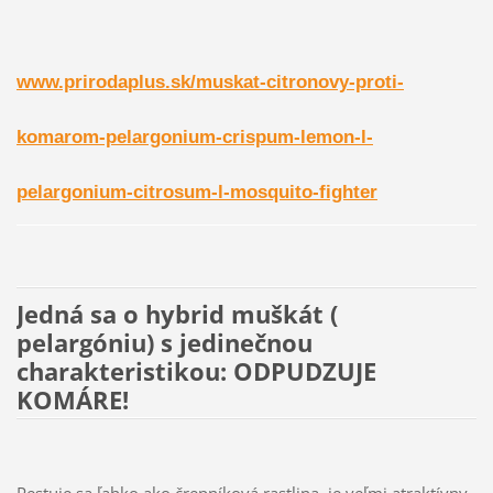
www.prirodaplus.sk/muskat-citronovy-proti-
komarom-pelargonium-crispum-lemon-l-
pelargonium-citrosum-l-mosquito-fighter
Jedná sa o hybrid muškát (
pelargóniu) s jedinečnou
charakteristikou: ODPUDZUJE
KOMÁRE!
Pestuje sa ľahko ako črepníková rastlina, je veľmi atraktívny