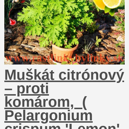
Muškát citrónový
– proti
komárom, (
Pelargonium
crispum 'Lemon'