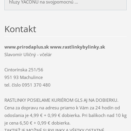
hľuzy YACONU na svojpomocnú ...
Kontakt
www.prirodaplus.sk www.rastlinkybylinky.sk
Slavomír Uličný - včelár
Cintorínska 251/56
951 93 Machulince
tel. číslo 0951 370 480
RASTLINKY POSIELAME KURIÉROM GLS AJ NA DOBIERKU.
Cena za dopravu na adresu priamo k Vám za 24 hodín od
odoslania je 4,99 € + 0,99 € dobierka. Pri balíkoch nad 10 kg
je cena 6,50 € + 0,99 € dobierka.
TAKTIEŽ JE MOŽNÉ SI BYLINKY A VŠETKY OSTATNÉ