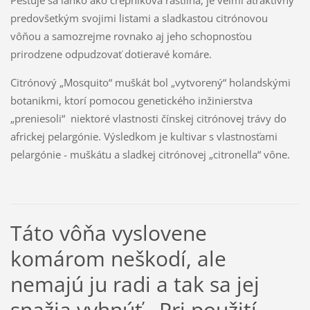
predovšetkým svojimi listami a sladkastou citrónovou
vôňou a samozrejme rovnako aj jeho schopnosťou
prirodzene odpudzovať dotieravé komáre.
Citrónový „Mosquito“ muškát bol „vytvorený“ holandskými
botanikmi, ktorí pomocou genetického inžinierstva
„preniesoli“ niektoré vlastnosti čínskej citrónovej trávy do
africkej pelargónie. Výsledkom je kultivar s vlastnosťami
pelargónie - muškátu a sladkej citrónovej „citronella“ vône.
Táto vôňa vyslovene
komárom neškodí, ale
nemajú ju radi a tak sa jej
snažia vyhnúť. Pri použití