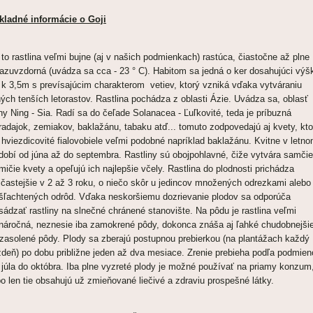
kladné informácie o Goji
 to rastlina veľmi bujne (aj v našich podmienkach) rastúca, čiastočne až plne
azuvzdorná (uvádza sa cca - 23 ° C). Habitom sa jedná o ker dosahujúci výš
 k 3,5m s prevísajúcim charakterom vetiev, ktorý vzniká vďaka vytváraniu
hých tenších letorastov. Rastlina pochádza z oblasti Ázie. Uvádza sa, oblasť
ny Ning - Sia. Radí sa do čeľade Solanacea - Ľuľkovité, teda je príbuzná
radajok, zemiakov, baklažánu, tabaku atď... tomuto zodpovedajú aj kvety, kto
 hviezdicovité fialovobiele veľmi podobné napríklad baklažánu. Kvitne v letn
dobí od júna až do septembra. Rastliny sú obojpohlavné, čiže vytvára samčie
mičie kvety a opeľujú ich najlepšie včely. Rastlina do plodnosti prichádza
jčastejšie v 2 až 3 roku, o niečo skôr u jedincov množených odrezkami alebo
šľachtených odrôd. Vďaka neskoršiemu dozrievanie plodov sa odporúča
sádzať rastliny na slnečné chránené stanovište. Na pôdu je rastlina veľmi
náročná, neznesie iba zamokrené pôdy, dokonca znáša aj ľahké chudobnejši
zasolené pôdy. Plody sa zberajú postupnou prebierkou (na plantážach každý
ždeň) po dobu približne jeden až dva mesiace. Zrenie prebieha podľa podmien
 júla do októbra. Iba plne vyzreté plody je možné používať na priamy konzum
bo len tie obsahujú už zmieňované liečivé a zdraviu prospešné látky.