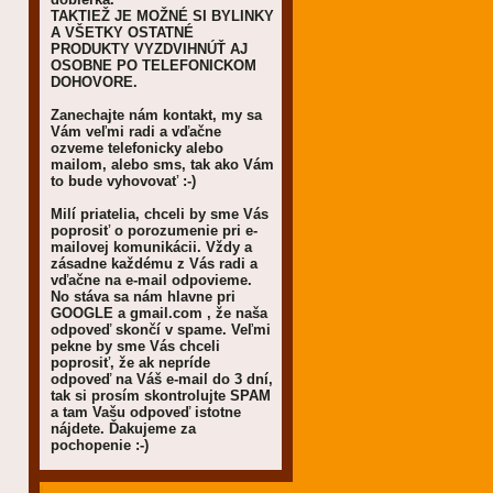
TAKTIEŽ JE MOŽNÉ SI BYLINKY
A VŠETKY OSTATNÉ
PRODUKTY VYZDVIHNÚŤ AJ
OSOBNE PO TELEFONICKOM
DOHOVORE.
Zanechajte nám kontakt, my sa
Vám veľmi radi a vďačne
ozveme telefonicky alebo
mailom, alebo sms, tak ako Vám
to bude vyhovovať :-)
Milí priatelia, chceli by sme Vás
poprosiť o porozumenie pri e-
mailovej komunikácii. Vždy a
zásadne každému z Vás radi a
vďačne na e-mail odpovieme.
No stáva sa nám hlavne pri
GOOGLE a gmail.com , že naša
odpoveď skončí v spame. Veľmi
pekne by sme Vás chceli
poprosiť, že ak nepríde
odpoveď na Váš e-mail do 3 dní,
tak si prosím skontrolujte SPAM
a tam Vašu odpoveď istotne
nájdete. Ďakujeme za
pochopenie :-)