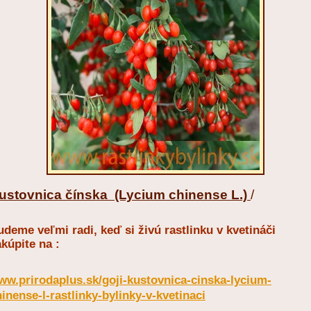
ustovnica čínska (Lycium chinense L.)
/
deme veľmi radi, keď si živú rastlinku v kvetináči
kúpite na :
ww.prirodaplus.sk/goji-kustovnica-cinska-lycium-
inense-l-rastlinky-bylinky-v-kvetinaci