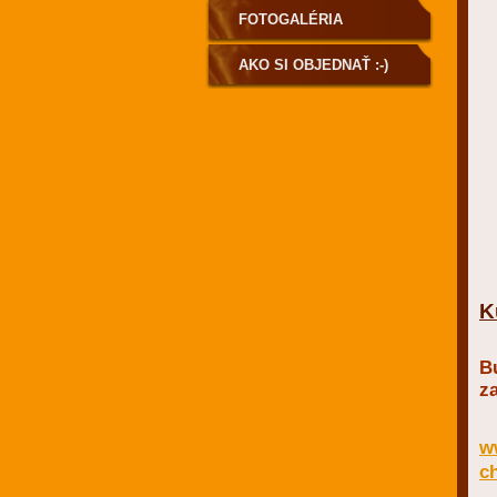
FOTOGALÉRIA
AKO SI OBJEDNAŤ :-)
K
Bu
za
w
ch