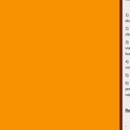
1)
do
2)
rí
3)
vi
ho
4)
vi
5)
6)
pr
ná
Re
- 