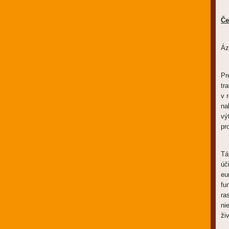
Če
Áz
Pr
tr
v 
na
vý
pr
Tá
úč
eu
fu
ra
ni
ži