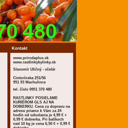
Kontakt
www.prirodaplus.sk
www.rastlinkybylinky.sk
Slavomír Uličný - včelár
Cintorínska 251/56
951 93 Machulince
tel. číslo 0951 370 480
RASTLINKY POSIELAME
KURIÉROM GLS AJ NA
DOBIERKU. Cena za dopravu na
adresu priamo k Vám za 24
hodín od odoslania je 4,99 € +
0,99 € dobierka. Pri balíkoch
nad 10 kg je cena 6,50 € + 0,99 €
dobierka.