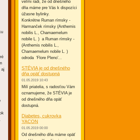
veľmi radi, že od dnešného
dňa máme pre Vás k dispozíci
úžasne bylinky.
Konkrétne Ruman rímsky -
Harmanček rímsky (Anthemis
ku
nobilis L., Chamaemelum
nobile L. ) a Ruman rímsky -
(Anthemis nobilis L.,
Chamaemelum nobile L. )
ré
odroda 'Flore Pleno'...
om
STÉVIA je od dnešného
 aj
dňa opäť dostupná
01.05.2019 10:43
Milí priatelia, s radosťou Vám
oznamujeme, že STÉVIA je
od dnešného dňa opäť
e
dostupná.
ok
Diabetes, cukrovka
,
YACON
01.05.2019 00:00
Od dnešného dňa máme opäť