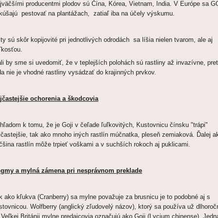
jväčšími producentmi plodov sú Čína, Kórea, Vietnam, India. V Európe sa G
kúšajú pestovať na plantážach, zatiaľ iba na účely výskumu.
sty sú skôr kopijovité pri jednotlivých odrodách sa líšia nielen tvarom, ale aj
ľkosťou.
li by sme si uvedomiť, že v teplejších polohách sú rastliny až invazívne, pre
da nie je vhodné rastliny vysádzať do krajinných prvkov.
jčastejšie ochorenia a škodcovia
hľadom k tomu, že je Goji v čeľade ľuľkovitých, Kustovnicu čínsku "trápi"
jčastejšie, tak ako mnoho iných rastlín múčnatka, pleseň zemiaková. Ďalej a
čšina rastlín môže trpieť voškami a v suchších rokoch aj puklicami.
gmy a mylná zámena pri nesprávnom preklade
k ako kľukva (Cranberry) sa mylne považuje za brusnicu je to podobné aj s
stovnicou. Wolfberry (anglický zľudovelý názov), ktorý sa používa už dlhoroč
 Veľkej Británii mylne predajcovia označujú ako Goji (Lycium chinense). Jedn