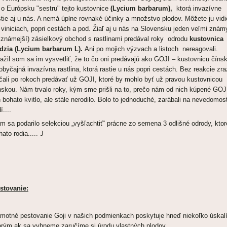
 o Európsku "sestru" tejto kustovnice
(Lycium barbarum),
ktorá invazívne
stie aj u nás. A nemá úplne rovnaké účinky a množstvo plodov. Môžete ju vidi
 viniciach, popri cestách a pod. Žiaľ aj u nás na Slovensku jeden veľmi znám
jznámejší) zásielkový obchod s rastlinami predával roky odrodu
kustovnica
dzia (Lycium barbarum L).
Ani po mojich výzvach a listoch nereagovali.
ažil som sa im vysvetliť, že to čo oni predávajú ako GOJI – kustovnicu číns
 obyčajná invazívna rastlina, ktorá rastie u nás popri cestách. Bez reakcie zr
čali po rokoch predávať už GOJI, ktoré by mohlo byť už pravou kustovnicou
nskou. Nám trvalo roky, kým sme prišli na to, prečo nám od nich kúpené GOJ
n bohato kvitlo, ale stále nerodilo. Bolo to jednoduché, zarábali na nevedomost
í....
m sa podarilo selekciou „vyšľachtiť“ prácne zo semena 3 odlišné odrody, ktor
hato rodia..... J
stovanie:
motné pestovanie Goji v našich podmienkach poskytuje hneď niekoľko úskalí
orým ak sa vyhneme zaručíme si úrodu vlastných plodov.