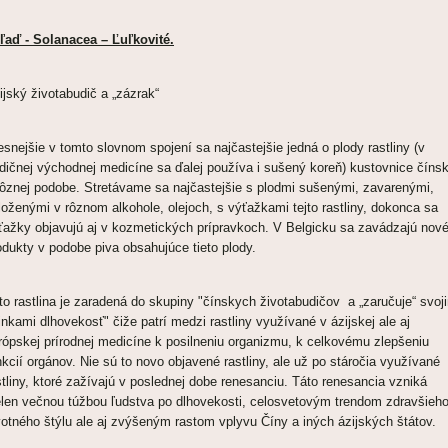
ľaď - Solanacea – Ľuľkovité.
ijský životabudič a „zázrak“
esnejšie v tomto slovnom spojení sa najčastejšie jedná o plody rastliny (v
adičnej východnej medicíne sa ďalej používa i sušený koreň) kustovnice čínsk
rôznej podobe. Stretávame sa najčastejšie s plodmi sušenými, zavarenými,
loženými v rôznom alkohole, olejoch, s výťažkami tejto rastliny, dokonca sa
ťažky objavujú aj v kozmetických prípravkoch. V Belgicku sa zavádzajú nov
odukty v podobe piva obsahujúce tieto plody.
to rastlina je zaradená do skupiny "čínskych životabudičov a „zaručuje“ svoj
inkami dlhovekosť" čiže patrí medzi rastliny využívané v ázijskej ale aj
rópskej prírodnej medicíne k posilneniu organizmu, k celkovému zlepšeniu
nkcií orgánov. Nie sú to novo objavené rastliny, ale už po stáročia využívané
stliny, ktoré zažívajú v poslednej dobe renesanciu. Táto renesancia vzniká
elen večnou túžbou ľudstva po dlhovekosti, celosvetovým trendom zdravšieh
votného štýlu ale aj zvýšeným rastom vplyvu Číny a iných ázijských štátov.