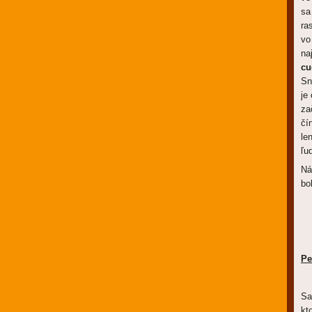
sa
ra
vo
na
cu
Sn
je
za
čí
le
ľud
Ná
bo
Pe
Sa
kt