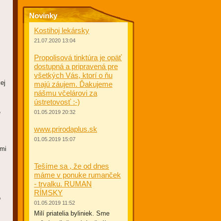
Novinky
Kostihoj lekársky
21.07.2020 13:04
Propolisová tinktúra je opäť
dostupná a pripravená pre
všetkých Vás, ktorí o ňu
ej
majú záujem. Ďakujeme
nášmu včelárovi za
ústretovosť :-)
é
01.05.2019 20:32
www.prirodaplus.sk
01.05.2019 15:07
imi
Tešíme sa , že od dnes
máme v ponuke rumanček
- trvalku. RUMAN
RÍMSKY
o
01.05.2019 11:52
Milí priatelia byliniek. Sme