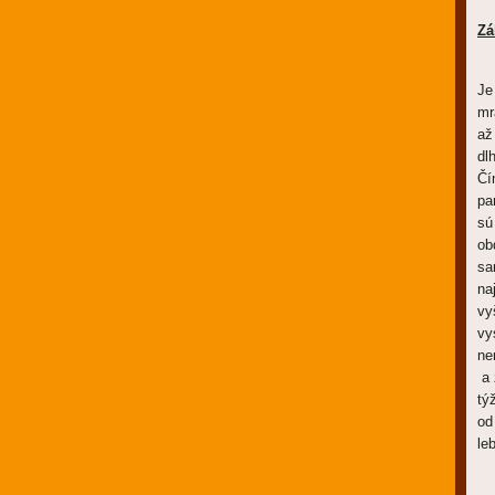
Zá
Je
mr
až
dl
Čí
pa
sú
ob
sa
na
vy
vy
ne
a 
tý
od
le