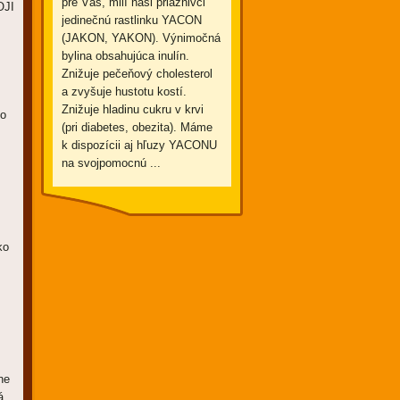
pre Vás, milí naši priaznivci
OJI
jedinečnú rastlinku YACON
(JAKON, YAKON). Výnimočná
bylina obsahujúca inulín.
Znižuje pečeňový cholesterol
a zvyšuje hustotu kostí.
Znižuje hladinu cukru v krvi
to
(pri diabetes, obezita). Máme
k dispozícii aj hľuzy YACONU
na svojpomocnú ...
ko
ne
á