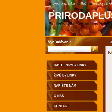
úvodná stránka
|
tlač
|
mapa stráno
PRIRODAPLU
RASTLINKY
Bio liečivky liečivé rastliny byliny
Vyhľadávanie
ra
K
RASTLINKYBYLINKY
ŽIVÉ BYLINKY
NAPÍŠTE NÁM
O NÁS
KONTAKT