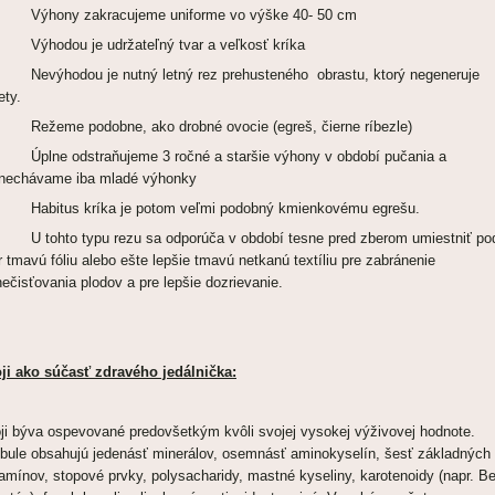
Výhony zakracujeme uniforme vo výške 40- 50 cm
Výhodou je udržateľný tvar a veľkosť kríka
Nevýhodou je nutný letný rez prehusteného obrastu, ktorý negeneruje
ety.
Režeme podobne, ako drobné ovocie (egreš, čierne ríbezle)
Úplne odstraňujeme 3 ročné a staršie výhony v období pučania a
nechávame iba mladé výhonky
Habitus kríka je potom veľmi podobný kmienkovému egrešu.
U tohto typu rezu sa odporúča v období tesne pred zberom umiestniť po
r tmavú fóliu alebo ešte lepšie tmavú netkanú textíliu pre zabránen
ečisťovania plodov a pre lepšie dozrievanie.
ji ako súčasť zdravého jedálnička:
ji býva ospevované predovšetkým kvôli svojej vysokej výživovej hodnote.
bule obsahujú jedenásť minerálov, osemnásť aminokyselín, šesť základných
tamínov, stopové prvky, polysacharidy, mastné kyseliny, karotenoidy (napr. B