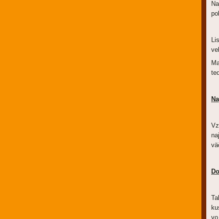
Na
po
Li
ve
Ma
te
Na
Vz
na
vä
Do
Ta
ku
vo