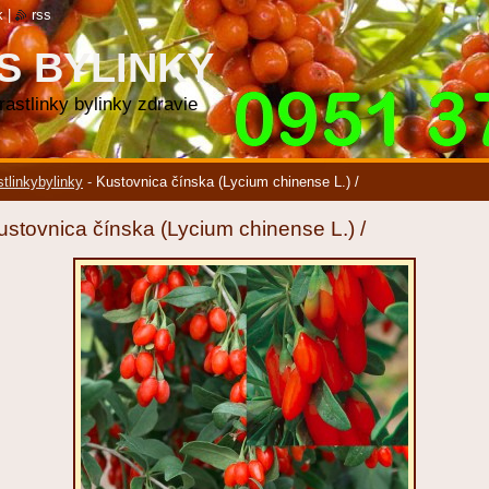
k
|
rss
S BYLINKY
 rastlinky bylinky zdravie
stlinkybylinky
-
Kustovnica čínska (Lycium chinense L.) /
ustovnica čínska (Lycium chinense L.) /