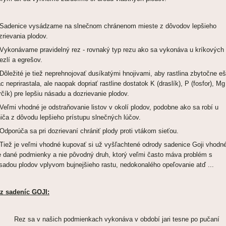
 Sadenice vysádzame na slnečnom chránenom mieste z dôvodov lepšieho
zrievania plodov.
 Vykonávame pravidelný rez - rovnaký typ rezu ako sa vykonáva u kríkových
bezlí a egrešov.
 Dôležité je tiež neprehnojovať dusíkatými hnojivami, aby rastlina zbytočne eš
ac neprirastala, ale naopak dopriať rastline dostatok K (draslík), P (fosfor), Mg
rčík) pre lepšiu násadu a dozrievanie plodov.
 Veľmi vhodné je odstraňovanie listov v okolí plodov, podobne ako sa robí u
niča z dôvodu lepšieho prístupu slnečných lúčov.
 Odporúča sa pri dozrievaní chrániť plody proti vtákom sieťou.
 Tiež je veľmi vhodné kupovať si už vyšľachtené odrody sadenice Goji vhodn
e dané podmienky a nie pôvodný druh, ktorý veľmi často máva problém s
sadou plodov vplyvom bujnejšieho rastu, nedokonalého opeľovanie atď ...
z sadeníc GOJI:
Rez sa v našich podmienkach vykonáva v období jari tesne po pučaní