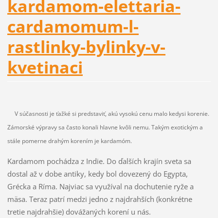
kardamom-elettaria-
cardamomum-l-
rastlinky-bylinky-v-
kvetinaci
V súčasnosti je ťažké si predstaviť, akú vysokú cenu malo kedysi korenie.
Zámorské výpravy sa často konali hlavne kvôli nemu. Takým exotickým a
stále pomerne drahým korením je kardamóm.
Kardamom pochádza z Indie. Do ďalších krajín sveta sa
dostal až v dobe antiky, kedy bol dovezený do Egypta,
Grécka a Ríma. Najviac sa využíval na dochutenie ryže a
mäsa. Teraz patrí medzi jedno z najdrahších (konkrétne
tretie najdrahšie) dovážaných korení u nás.