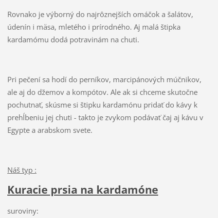
Rovnako je výborný do najrôznejších omáčok a šalátov,
údenín i mäsa, mletého i prírodného. Aj malá štipka
kardamómu dodá potravinám na chuti.
Pri pečení sa hodí do perníkov, marcipánových múčnikov,
ale aj do džemov a kompótov. Ale ak si chceme skutočne
pochutnať, skúsme si štipku kardamónu pridať do kávy k
prehĺbeniu jej chuti - takto je zvykom podávať čaj aj kávu v
Egypte a arabskom svete.
Náš typ :
Kuracie prsia na kardamóne
suroviny: