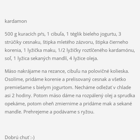
kardamon
500 g kuracích pŕs, 1 cibuľa, 1 téglik bieleho jogurtu, 3
strúčiky cesnaku, štipka mletého zázvoru, štipka čierneho
korenia, 1 lyžička maku, 1/2 lyžičky roztlčeného kardamónu,
soľ, 1 lyžica sekaných mandlí, 4 lyžice oleja.
Mäso nakrájame na rezance, cibuľu na polovičné kolieska.
Osolíme, pridáme korenie a prelisovaný cesnak a všetko
premiešame s bielym jogurtom. Necháme odležať v chlade
asi 2 hodiny. Potom mäso dáme na rozpálený olej a sprudka
opekáme, potom oheň zmiernime a pridáme mak a sekané
mandle. Prehrejeme a podávame s ryžou.
Dobrú chuť :-)