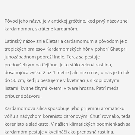
Pôvod jeho názvu je v antickej gréčtine, keď prvý názov znel
kardamomon, skrátene kardamóm.
Latinský názov znie Elettaria cardamomum a pôvodom je z
tropických pralesov Kardamomských hôr v pohorí Ghat pri
juhozápadnom pobreží Indie. Teraz sa pestuje
predovšetkým na Cejlóne. Je to stálo zelená rastlina,
dosahujúca výšku 2 až 4 metre ( ale nie u nás, u nás je to tak
do 50 cm, keď ju pestujeme v kvetináči ), s kopijovitými
listami, kvitne žltými kvetmi v tvare hrozna. Patrí medzi
príbuzné zázvoru.
Kardamomová silica spôsobuje jeho príjemnú aromatickú
vôňu s nádychom korenisto citrónovým. Chutí rovnako, teda
korenisto a sladkasto. V našich klimatických podmienkach sa
kardamóm pestuje v kvetináči ako prenosná rastlina.