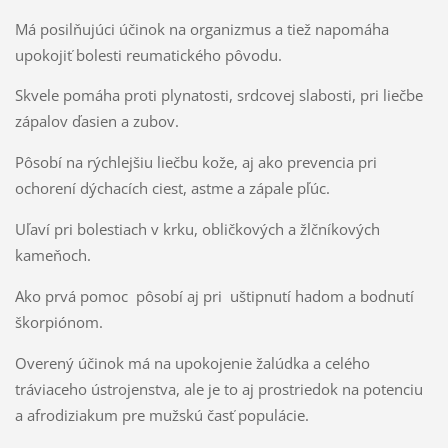
Má posilňujúci účinok na organizmus a tiež napomáha
upokojiť bolesti reumatického pôvodu.
Skvele pomáha proti plynatosti, srdcovej slabosti, pri liečbe
zápalov ďasien a zubov.
Pôsobí na rýchlejšiu liečbu kože, aj ako prevencia pri
ochorení dýchacích ciest, astme a zápale pľúc.
Uľaví pri bolestiach v krku, obličkových a žlčníkových
kameňoch.
Ako prvá pomoc pôsobí aj pri uštipnutí hadom a bodnutí
škorpiónom.
Overený účinok má na upokojenie žalúdka a celého
tráviaceho ústrojenstva, ale je to aj prostriedok na potenciu
a afrodiziakum pre mužskú časť populácie.