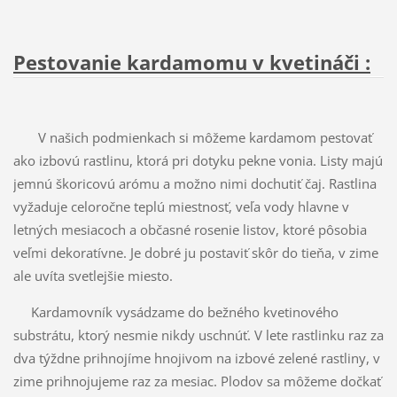
Pestovanie kardamomu v kvetináči :
V našich podmienkach si môžeme kardamom pestovať
ako izbovú rastlinu, ktorá pri dotyku pekne vonia. Listy majú
jemnú škoricovú arómu a možno nimi dochutiť čaj. Rastlina
vyžaduje celoročne teplú miestnosť, veľa vody hlavne v
letných mesiacoch a občasné rosenie listov, ktoré pôsobia
veľmi dekoratívne. Je dobré ju postaviť skôr do tieňa, v zime
ale uvíta svetlejšie miesto.
Kardamovník vysádzame do bežného kvetinového
substrátu, ktorý nesmie nikdy uschnúť. V lete rastlinku raz za
dva týždne prihnojíme hnojivom na izbové zelené rastliny, v
zime prihnojujeme raz za mesiac. Plodov sa môžeme dočkať