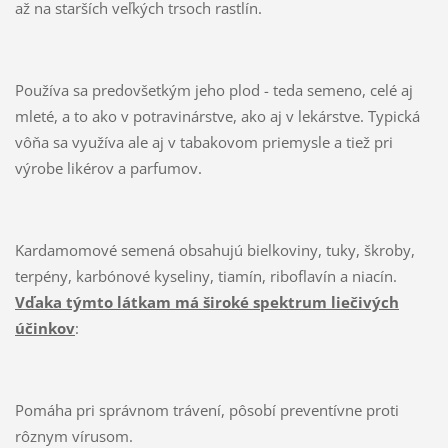
až na starších veľkých trsoch rastlín.
Používa sa predovšetkým jeho plod - teda semeno, celé aj
mleté, a to ako v potravinárstve, ako aj v lekárstve. Typická
vôňa sa využíva ale aj v tabakovom priemysle a tiež pri
výrobe likérov a parfumov.
Kardamomové semená obsahujú bielkoviny, tuky, škroby,
terpény, karbónové kyseliny, tiamín, riboflavín a niacín.
Vďaka týmto látkam má široké spektrum liečivých
účinkov
:
Pomáha pri správnom trávení, pôsobí preventívne proti
rôznym vírusom.