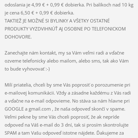
odoslania je 4,99 € + 0,99 € dobierka. Pri balíkoch nad 10 kg
je cena 6,50 € + 0,99 € dobierka.
TAKTIEŽ JE MOŽNÉ SI BYLINKY A VŠETKY OSTATNÉ
PRODUKTY VYZDVIHNÚŤ AJ OSOBNE PO TELEFONICKOM
DOHOVORE.
Zanechajte nám kontakt, my sa Vám veľmi radi a vďačne
ozveme telefonicky alebo mailom, alebo sms, tak ako Vám
to bude vyhovovať :-)
Milí priatelia, chceli by sme Vás poprosiť o porozumenie pri
e-mailovej komunikácii. Vždy a zásadne každému z Vás radi
a vďačne na e-mail odpovieme. No stáva sa nám hlavne pri
GOOGLE a gmail.com , že naša odpoveď skončí v spame.
Veľmi pekne by sme Vás chceli poprosiť, že ak nepríde
odpoveď na Váš e-mail do 3 dní, tak si prosím skontrolujte
SPAM a tam Vašu odpoveď istotne nájdete. Ďakujeme za