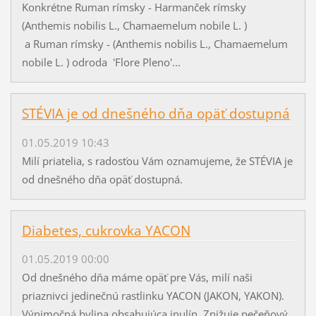
Konkrétne Ruman rímsky - Harmanček rímsky
(Anthemis nobilis L., Chamaemelum nobile L. )
a Ruman rímsky - (Anthemis nobilis L., Chamaemelum
nobile L. ) odroda 'Flore Pleno'...
STÉVIA je od dnešného dňa opäť dostupná
01.05.2019 10:43
Milí priatelia, s radosťou Vám oznamujeme, že STÉVIA je
od dnešného dňa opäť dostupná.
Diabetes, cukrovka YACON
01.05.2019 00:00
Od dnešného dňa máme opäť pre Vás, milí naši
priaznivci jedinečnú rastlinku YACON (JAKON, YAKON).
Výnimočná bylina obsahujúca inulín. Znižuje pečeňový