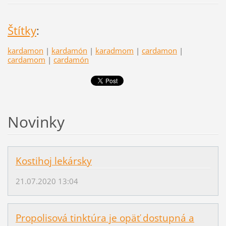
Štítky
:
kardamon
|
kardamón
|
karadmom
|
cardamon
|
cardamom
|
cardamón
Novinky
Kostihoj lekársky
21.07.2020 13:04
Propolisová tinktúra je opäť dostupná a