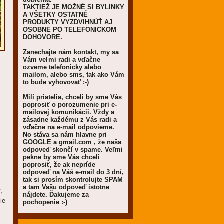
TAKTIEŽ JE MOŽNÉ SI BYLINKY
A VŠETKY OSTATNÉ
PRODUKTY VYZDVIHNÚŤ AJ
OSOBNE PO TELEFONICKOM
DOHOVORE.
Zanechajte nám kontakt, my sa
Vám veľmi radi a vďačne
ozveme telefonicky alebo
mailom, alebo sms, tak ako Vám
to bude vyhovovať :-)
Milí priatelia, chceli by sme Vás
poprosiť o porozumenie pri e-
mailovej komunikácii. Vždy a
zásadne každému z Vás radi a
vďačne na e-mail odpovieme.
No stáva sa nám hlavne pri
GOOGLE a gmail.com , že naša
odpoveď skončí v spame. Veľmi
pekne by sme Vás chceli
poprosiť, že ak nepríde
odpoveď na Váš e-mail do 3 dní,
tak si prosím skontrolujte SPAM
a tam Vašu odpoveď istotne
,
nájdete. Ďakujeme za
ie
pochopenie :-)