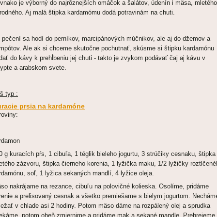
vnako je výborný do najrôznejších omáčok a šalátov, údenín i mäsa, mletého
írodného. Aj malá štipka kardamómu dodá potravinám na chuti.
i pečení sa hodí do perníkov, marcipánových múčnikov, ale aj do džemov a
mpótov. Ale ak si chceme skutočne pochutnať, skúsme si štipku kardamónu
idať do kávy k prehĺbeniu jej chuti - takto je zvykom podávať čaj aj kávu v
ypte a arabskom svete.
š typ :
racie prsia na kardamóne
roviny:
rdamon
0 g kuracích pŕs, 1 cibuľa, 1 téglik bieleho jogurtu, 3 strúčiky cesnaku, štipka
etého zázvoru, štipka čierneho korenia, 1 lyžička maku, 1/2 lyžičky roztlčen
rdamónu, soľ, 1 lyžica sekaných mandlí, 4 lyžice oleja.
so nakrájame na rezance, cibuľu na polovičné kolieska. Osolíme, pridáme
renie a prelisovaný cesnak a všetko premiešame s bielym jogurtom. Nechám
ležať v chlade asi 2 hodiny. Potom mäso dáme na rozpálený olej a sprudka
ekáme, potom oheň zmiernime a pridáme mak a sekané mandle. Prehrejeme