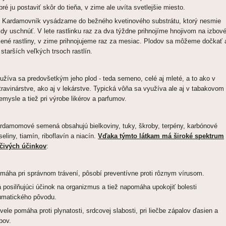
bré ju postaviť skôr do tieňa, v zime ale uvíta svetlejšie miesto.
rdamovník vysádzame do bežného kvetinového substrátu, ktorý nesmie
kdy uschnúť. V lete rastlinku raz za dva týždne prihnojíme hnojivom na izbov
lené rastliny, v zime prihnojujeme raz za mesiac. Plodov sa môžeme dočkať 
 starších veľkých trsoch rastlín.
užíva sa predovšetkým jeho plod - teda semeno, celé aj mleté, a to ako v
travinárstve, ako aj v lekárstve. Typická vôňa sa využíva ale aj v tabakovom
iemysle a tiež pri výrobe likérov a parfumov.
rdamomové semená obsahujú bielkoviny, tuky, škroby, terpény, karbónové
seliny, tiamín, riboflavín a niacín.
Vďaka týmto látkam má široké spektrum
ečivých účinkov
:
máha pri správnom trávení, pôsobí preventívne proti rôznym vírusom.
 posilňujúci účinok na organizmus a tiež napomáha upokojiť bolesti
umatického pôvodu.
vele pomáha proti plynatosti, srdcovej slabosti, pri liečbe zápalov ďasien a
bov.