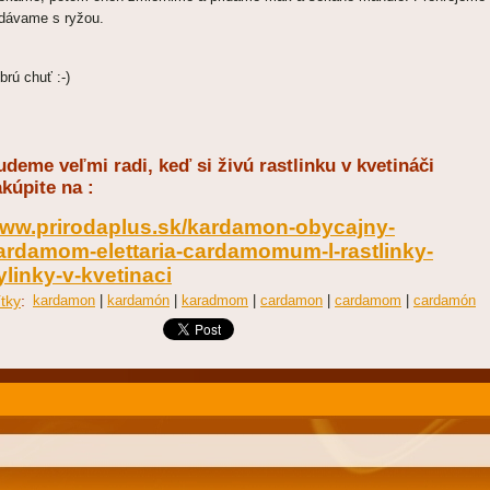
dávame s ryžou.
brú chuť :-)
deme veľmi radi, keď si živú rastlinku v kvetináči
kúpite na :
ww.prirodaplus.sk/kardamon-obycajny-
ardamom-elettaria-cardamomum-l-rastlinky-
ylinky-v-kvetinaci
ítky
:
kardamon
|
kardamón
|
karadmom
|
cardamon
|
cardamom
|
cardamón