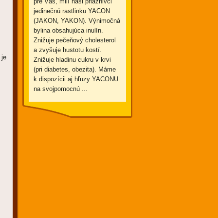
pre Vás, milí naši priaznivci
jedinečnú rastlinku YACON
(JAKON, YAKON). Výnimočná
bylina obsahujúca inulín.
Znižuje pečeňový cholesterol
a zvyšuje hustotu kostí.
 je
Znižuje hladinu cukru v krvi
(pri diabetes, obezita). Máme
k dispozícii aj hľuzy YACONU
na svojpomocnú ...