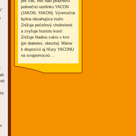
pre Vás, milí naši priaznivci
jedinečnú rastlinku YACON
“.
(JAKON, YAKON). Výnimočná
o
bylina obsahujúca inulín.
Znižuje pečeňový cholesterol
a zvyšuje hustotu kostí.
Znižuje hladinu cukru v krvi
(pri diabetes, obezita). Máme
k dispozícii aj hľuzy YACONU
na svojpomocnú ...
í
sah
oti
 to
e
ám