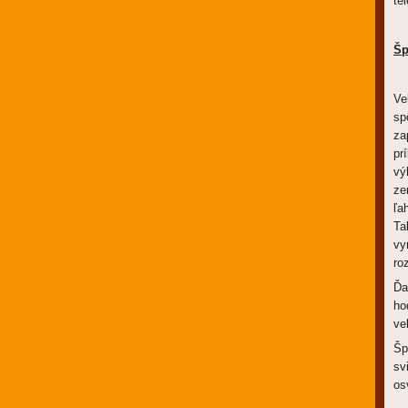
tel
Šp
Ve
sp
za
pr
vý
ze
ľa
Ta
vy
ro
Ďa
ho
ve
Šp
sv
os