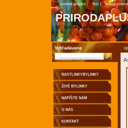
úvodná stránka
|
tlač
|
mapa stráno
PRIRODAPLU
RASTLINKY
Bio liečivky liečivé rastliny byliny
Vyhľadávanie
ra
A
RASTLINKYBYLINKY
ŽIVÉ BYLINKY
NAPÍŠTE NÁM
O NÁS
KONTAKT