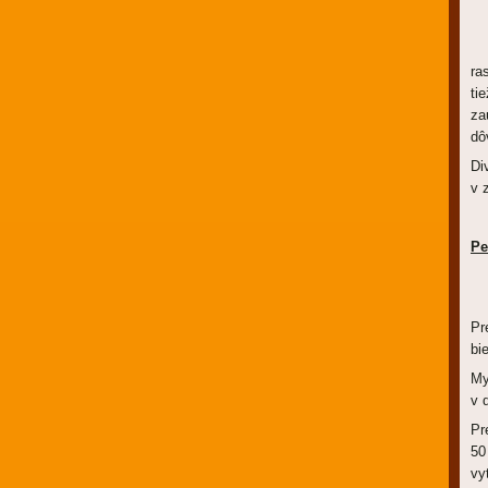
Šp
ra
ti
za
dô
Di
v 
Pe
Na
Pr
bi
My
v 
Pr
50
vy