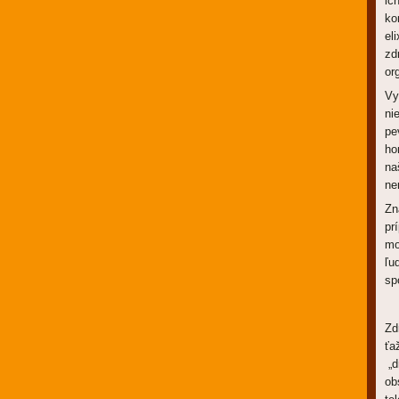
ic
ko
el
zd
or
Vy
ni
pe
ho
na
ne
Zn
pr
mo
ľu
sp
Zd
ťa
„d
ob