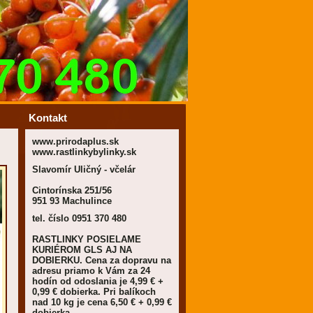
Kontakt
www.prirodaplus.sk
www.rastlinkybylinky.sk
Slavomír Uličný - včelár
Cintorínska 251/56
951 93 Machulince
tel. číslo 0951 370 480
RASTLINKY POSIELAME
KURIÉROM GLS AJ NA
DOBIERKU. Cena za dopravu na
adresu priamo k Vám za 24
hodín od odoslania je 4,99 € +
0,99 € dobierka. Pri balíkoch
nad 10 kg je cena 6,50 € + 0,99 €
dobierka.