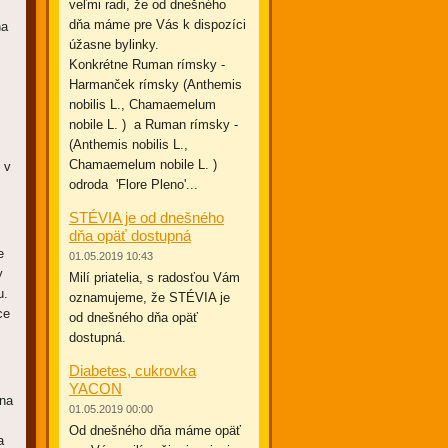
veľmi radi, že od dnešného
dňa máme pre Vás k dispozíci
na
úžasne bylinky.
Konkrétne Ruman rímsky -
Harmanček rímsky (Anthemis
nobilis L., Chamaemelum
nobile L. ) a Ruman rímsky -
(Anthemis nobilis L.,
Chamaemelum nobile L. )
 v
odroda 'Flore Pleno'...
STÉVIA je od dnešného
dňa opäť dostupná
e
01.05.2019 10:43
y
Milí priatelia, s radosťou Vám
u.
oznamujeme, že STÉVIA je
ce
od dnešného dňa opäť
dostupná.
Diabetes, cukrovka
YACON
 na
01.05.2019 00:00
Od dnešného dňa máme opäť
a