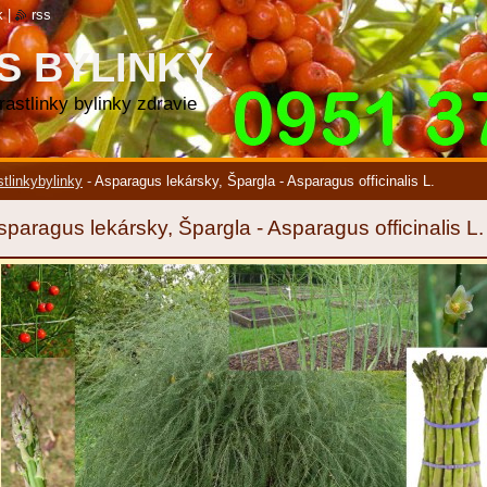
k
|
rss
S BYLINKY
 rastlinky bylinky zdravie
stlinkybylinky
-
Asparagus lekársky, Špargla - Asparagus officinalis L.
sparagus lekársky, Špargla - Asparagus officinalis L.