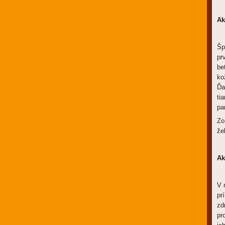
Ak
Šp
pr
be
ko
Ďa
ti
pa
Zo
že
Ak
V 
pr
zd
pr