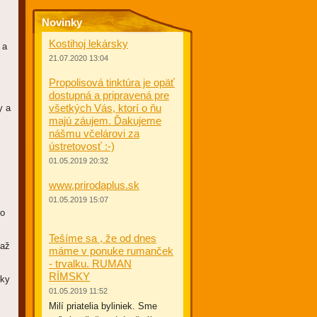
Novinky
Kostihoj lekársky
 a
21.07.2020 13:04
Propolisová tinktúra je opäť
dostupná a pripravená pre
všetkých Vás, ktorí o ňu
y a
majú záujem. Ďakujeme
nášmu včelárovi za
ústretovosť :-)
01.05.2019 20:32
www.prirodaplus.sk
01.05.2019 15:07
ko
Tešíme sa , že od dnes
 až
máme v ponuke rumanček
- trvalku. RUMAN
RÍMSKY
bky
01.05.2019 11:52
Milí priatelia byliniek. Sme