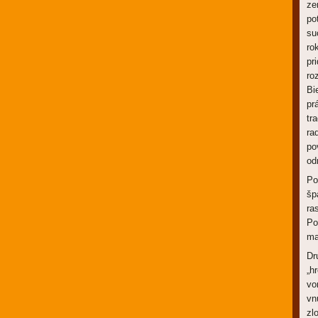
ze
po
su
ro
pr
ro
Bi
pr
tr
ra
po
od
Po
šp
ra
Po
ma
Dr
„h
vo
vn
zl