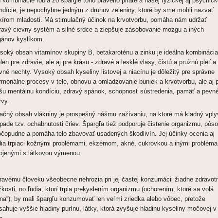
h kombinácie robia zo špargle toho pravého priateľa našej fyzickej aj psychick
ndície, je nepochybne jedným z druhov zeleniny, ktoré by sme mohli nazvať
ixírom mladosti. Má stimulačný účinok na krvotvorbu, pomáha nám udržať
ravý cievny systém a silné srdce a zlepšuje zásobovanie mozgu a iných
gánov kyslíkom.
soký obsah vitamínov skupiny B, betakaroténu a zinku je ideálna kombinácia
elen pre zdravie, ale aj pre krásu - zdravé a lesklé vlasy, čistú a pružnú pleť a
vné nechty. Vysoký obsah kyseliny listovej a niacínu je dôležitý pre správne
rmonálne procesy v tele, obnovu a omladzovanie buniek a krvotvorbu, ale aj 
šu mentálnu kondíciu, zdravý spánok, schopnosť sústredenia, pamäť a pevn
rvy.
ačný obsah vlákniny je prospešný nášmu zažívaniu, na ktoré má kladný vply
ípade tzv. ochabnutosti čriev. Špargľa tiež podporuje čistenie organizmu, pôso
čopudne a pomáha telo zbavovať usadených škodlivín. Jej účinky ocenia aj
dia trpiaci kožnými problémami, ekzémom, akné, cukrovkou a inými problém
ojenými s látkovou výmenou.
ravému človeku všeobecne nehrozia pri jej častej konzumácii žiadne zdravot
žkosti, no ľudia, ktorí trpia prekyslením organizmu (ochorením, ktoré sa volá
na“), by mali špargľu konzumovať len veľmi zriedka alebo vôbec, pretože
sahuje vyššie hladiny purínu, látky, ktorá zvyšuje hladinu kyseliny močovej v