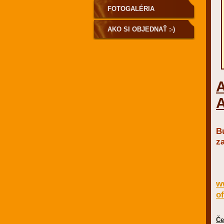
FOTOGALÉRIA
AKO SI OBJEDNAŤ :-)
A
A
Bu
za
w
of
Če