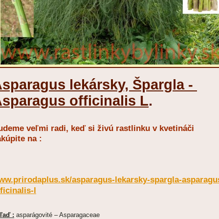
sparagus lekársky, Špargla -
sparagus officinalis L
.
deme veľmi radi, keď si živú rastlinku v kvetináči
kúpite na :
ww.prirodaplus.sk/asparagus-lekarsky-spargla-asparagu
ficinalis-l
ľaď :
asparágovité – Asparagaceae