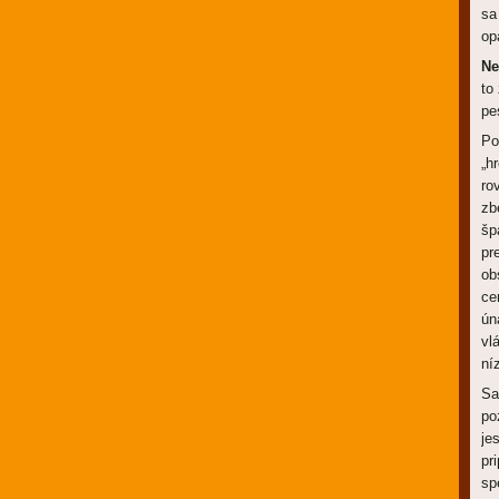
sa
op
Ne
to
pe
Po
„h
ro
zb
šp
pr
ob
ce
ún
vl
ní
Sa
po
je
pr
sp