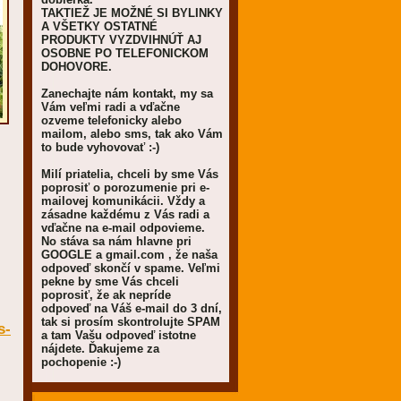
TAKTIEŽ JE MOŽNÉ SI BYLINKY
A VŠETKY OSTATNÉ
PRODUKTY VYZDVIHNÚŤ AJ
OSOBNE PO TELEFONICKOM
DOHOVORE.
Zanechajte nám kontakt, my sa
Vám veľmi radi a vďačne
ozveme telefonicky alebo
mailom, alebo sms, tak ako Vám
to bude vyhovovať :-)
Milí priatelia, chceli by sme Vás
poprosiť o porozumenie pri e-
mailovej komunikácii. Vždy a
zásadne každému z Vás radi a
vďačne na e-mail odpovieme.
No stáva sa nám hlavne pri
GOOGLE a gmail.com , že naša
odpoveď skončí v spame. Veľmi
pekne by sme Vás chceli
poprosiť, že ak nepríde
odpoveď na Váš e-mail do 3 dní,
tak si prosím skontrolujte SPAM
s-
a tam Vašu odpoveď istotne
nájdete. Ďakujeme za
pochopenie :-)