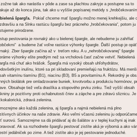
 zožne tak ako narástla v pôde a zase sa plachtou zakryje a postupne sa to
akuje až do konca júna, tak ako u vyššie popísanej metódy s „hrobčekovaním
bielená špargľa.
Pokiaľ chceme mať špargľu možno menej krehkejšiu, ale 
 zdravšiu a na Slnku rastúcu špargľu bez prácneho „hrobčekovania“, potom ju
stujeme prirodzene.
stup pestovania je rovnaký ako u bielenej špargle, ale nebudeme ju zahŕňať
robčekmi“ a budeme žať voľne rastúce výhonky špargle. Ďalší postup je opäť
vnaký. Zber špargle začína až v treťom roku. A u „nehrobčekovanej“ špargle
eráme výhonky ešte predtým než sa vrcholová časť začne vetviť. Nebielená
argľa má chuť ako hrášok. Špargľa má vysoký obsah uhľohydrátov,
edovšetkým inulínu, ktoré sa pri skladovaní premieňajú na fruktózu. Má menš
sah vitamínu tiamínu (B1), niacínu (B3), B5 a provitamínu A. Rekordný je ob
nných biolátok pre omladzovanie buniek, krvotvorbu a produkciu hormónov, pr
ave. Obsahuje tiež veľa draslíka a stopového prvku zinku. Tiež vyšší obsah
ákniny je pozitívny proti ochabnutosti čriev a zápche a pre zdravú sliznicu. Je
zkokalorická, zdravá zelenina.
mozrejme ako každá zelenina, aj špargľa a najmä nebielená má plno
zitívnych účinkov na naše zdravie. Ako veľmi včasnú zeleninu ju odporúčam
sť surovú. Samozrejme sa dá pridávať aj do šalátov a v teplej kuchyni aj inak
ipravovať. Ak sa rozhodnete špargľu pestovať zistíte aká je výborná a ako v
estrí jedálniček po zime. A tiež zistíte ako je jej pestovanie jednoduché.