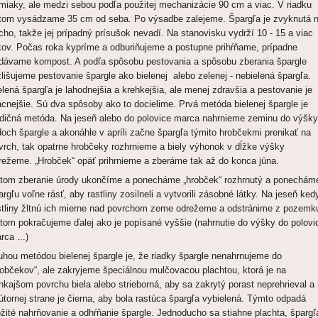
miaky, ale medzi sebou podľa použitej mechanizácie 90 cm a viac. V riadku
tom vysádzame 35 cm od seba. Po výsadbe zalejeme. Špargľa je zvyknutá 
cho, takže jej prípadný prísušok nevadí. Na stanovisku vydrží 10 - 15 a viac
kov. Počas roka kypríme a odburiňujeme a postupne prihŕňame, prípadne
idávame kompost. A podľa spôsobu pestovania a spôsobu zberania špargle
zlišujeme pestovanie špargle ako bielenej alebo zelenej - nebielená špargľa.
elená špargľa je lahodnejšia a krehkejšia, ale menej zdravšia a pestovanie je
ácnejšie. Sú dva spôsoby ako to docielime. Prvá metóda bielenej špargle je
adičná metóda. Na jeseň alebo do polovice marca nahrnieme zeminu do výšky
doch špargle a akonáhle v apríli začne špargľa týmito hrobčekmi prenikať na
vrch, tak opatrne hrobčeky rozhrnieme a biely výhonok v dĺžke výšky
režeme. „Hrobček“ opäť prihrnieme a zberáme tak až do konca júna.
tom zberanie úrody ukončíme a ponecháme „hrobček“ rozhrnutý a ponechám
argľu voľne rásť, aby rastliny zosilneli a vytvorili zásobné látky. Na jeseň ked
stliny žltnú ich mierne nad povrchom zeme odrežeme a odstránime z pozemk
tom pokračujeme ďalej ako je popísané vyššie (nahrnutie do výšky do polovi
rca ...)
uhou metódou bielenej špargle je, že riadky špargle nenahrnujeme do
robčekov“, ale zakryjeme špeciálnou mulčovacou plachtou, ktorá je na
nkajšom povrchu biela alebo strieborná, aby sa zakrytý porast neprehrieval a
útornej strane je čierna, aby bola rastúca špargľa vybielená. Týmto odpadá
ožité nahrňovanie a odhŕňanie špargle. Jednoducho sa stiahne plachta, špargľ