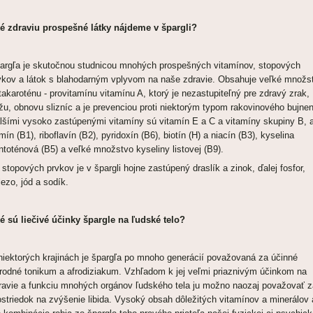
é zdraviu prospešné látky nájdeme v špargli?
argľa je skutočnou studnicou mnohých prospešných vitamínov, stopových
vkov a látok s blahodarným vplyvom na naše zdravie. Obsahuje veľké množs
takaroténu - provitamínu vitamínu A, ktorý je nezastupiteľný pre zdravý zrak,
žu, obnovu slizníc a je prevenciou proti niektorým typom rakovinového bujnen
lšími vysoko zastúpenými vitamíny sú vitamín E a C a vitamíny skupiny B, 
amín (B1), riboflavín (B2), pyridoxín (B6), biotín (H) a niacín (B3), kyselina
ntoténová (B5) a veľké množstvo kyseliny listovej (B9).
 stopových prvkov je v špargli hojne zastúpený draslík a zinok, ďalej fosfor,
lezo, jód a sodík.
é sú liečivé účinky špargle na ľudské telo?
niektorých krajinách je špargľa po mnoho generácií považovaná za účinné
írodné tonikum a afrodiziakum. Vzhľadom k jej veľmi priaznivým účinkom na
ravie a funkciu mnohých orgánov ľudského tela ju možno naozaj považovať z
ostriedok na zvýšenie libida. Vysoký obsah dôležitých vitamínov a minerálov 