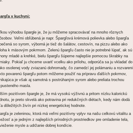
e.
argľa v kuchyni:
ľkou výhodou špargle je, že ju môžeme spracovávať na mnoho rôznych
ôsobov. Veľmi obľúbená je napr. Špargľová krémová polievka alebo špargľa
pečená so syrom, výborná je tiež do šalátov, cestovín, na pizzu alebo ako
íloha k mäsovým pokrmom. Zelenú špargľu často nie je potrebné lúpať, ak sú 
hony mladé a krehké, bielu špargľu šúpeme najlepšie pomocou škrabky na
miaky. Pokiaľ ju chceme uvariť vcelku ako prílohu, odporúča sa ju vkladať do
hko osolenej vody zviazanú dohromady, čo zamedzí jej polámaniu a rozvareni
kto povarenú špargľu potom môžeme použiť na prípravu ďalších pokrmov,
nikajúca je však aj samotná s postrúhaným syrom alebo preliata trochou
zpusteného masla.
lším pozitívom špargle je, že má vysokú výživnú a pritom nízku kalorickú
dnotu, je preto skvelá ako potravina pri redukčných diétach, kedy nám dodá
ľa dôležitých živín pri nízkej energetickej hodnote.
argľa je zeleninou, ktorá má veľmi pozitívny vplyv na našu celkovú vitalitu a
iežosť a je jedným z najlepších prírodných prostriedkov pre omladenie tela,
vieženie mysle a udržanie dobrej kondície.