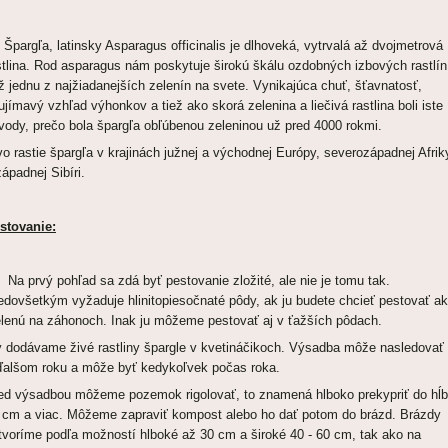
argľa, latinsky Asparagus officinalis je dlhoveká, vytrvalá až dvojmetrová
stlina. Rod asparagus nám poskytuje širokú škálu ozdobných izbových rastlín
ež jednu z najžiadanejších zelenín na svete. Vynikajúca chuť, šťavnatosť,
ujímavý vzhľad výhonkov a tiež ako skorá zelenina a liečivá rastlina boli iste
vody, prečo bola špargľa obľúbenou zeleninou už pred 4000 rokmi.
vo rastie špargľa v krajinách južnej a východnej Európy, severozápadnej Afrik
západnej Sibíri.
stovanie:
 prvý pohľad sa zdá byť pestovanie zložité, ale nie je tomu tak.
edovšetkým vyžaduje hlinitopiesočnaté pôdy, ak ju budete chcieť pestovať a
elenú na záhonoch. Inak ju môžeme pestovať aj v ťažších pôdach.
 dodávame živé rastliny špargle v kvetináčikoch. Výsadba môže nasledovať
ďalšom roku a môže byť kedykoľvek počas roka.
ed výsadbou môžeme pozemok rigolovať, to znamená hlboko prekypriť do hĺ
 cm a viac. Môžeme zapraviť kompost alebo ho dať potom do brázd. Brázdy
tvoríme podľa možností hlboké až 30 cm a široké 40 - 60 cm, tak ako na